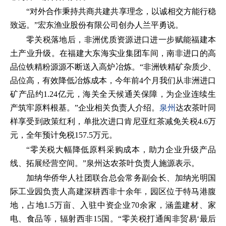
“对外合作秉持共商共建共享理念，以诚相交方能行稳
致远。”宏东渔业股份有限公司创办人兰平勇说。
零关税落地后，非洲优质资源进口进一步赋能福建本
土产业升级。在福建大东海实业集团车间，南非进口的高
品位铁精粉源源不断送入高炉冶炼。“非洲铁精矿杂质少、
品位高，有效降低冶炼成本，今年前4个月我们从非洲进口
矿产品约1.24亿元，海关全天候通关保障，为企业连续生
产筑牢原料根基。”企业相关负责人介绍。
泉州
达农茶叶同
样享受到政策红利，单批次进口肯尼亚红茶减免关税4.6万
元，全年预计免税157.5万元。
“零关税大幅降低原料采购成本，助力企业升级产品
线、拓展经营空间。”泉州达农茶叶负责人施源表示。
加纳华侨华人社团联合总会常务副会长、加纳光明国
际工业园负责人高建深耕西非十余年，园区位于特马港腹
地，占地1.5万亩、入驻中资企业70余家，涵盖建材、家
电、食品等，辐射西非15国。“零关税打通闽非贸易‘最后