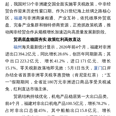
起，我国对53个非洲建交国全面实施零关税政策，中非经
贸合作迎来历史性窗口期。作为21世纪海上丝绸之路核心
区，
福建
与非洲商缘相通、产业互补，依托雄厚外贸底
盘、完备产业集群和独特侨商资源，正抢抓政策机遇，推
动闽非经贸合作从规模增长加速迈向高质量发展新阶段。
贸易底盘稳固夯实 政策红利高效直达
福州
海关最新统计显示，2026年前4个月，福建对非洲
进出口394.2亿元，同比增长28.6%，创历年同期新高；其
中出口223.2亿元、增长41.2%，进口171亿元、增长
15.1%。零关税新政落地即见效：5月1日当天，
厦门
口岸
办结全省首票非洲零关税享惠货物（肯尼亚红茶）；“五
一”假期期间，全省近180万元非洲进口商品享受关税减
免，红利直达市场主体。
贸易结构持续优化，机电产品稳居第一大出口品类。
前4个月，福建对非出口机电产品100.5亿元，增长78.2%，
占对非出口总值45%。其中船舶出口15.8亿元、增长