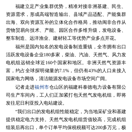
福建立足产业集群优势，精准对接非洲基建、民生、
资源需求，形成高端智造输出、县域产品适配、产能集群
出海、双向资源互补的立体化合作格局，推动闽非合作从
货物贸易向技术、产能、园区合作多维升级，发电设备、
整车制造、远洋渔业、建材轻工等优势产业多点开花。
福州是国内知名的发电设备制造重镇，全市拥有出口
活跃发电设备企业180多家，柴油、汽油、天然气、风力发
电机组远销全球近160个国家和地区。非洲天然气资源丰
富，约占全球探明储量的7.1%，但仍有43%的人口未接入
国家电力网络，清洁能源发电设备市场空间广阔。
记者走进
福州市
仓山区的福建科泰德电力设备有限公
司生产车间内，工人们正加紧打包天然气发电机组，即将
发往尼日利亚投入电站建设。
“我们出口的发电机组性能稳定，为当地采矿业和基建
提供稳定电力支持。天然气发电机组货值较高，完成机组
组装后再出口，单个订单平均保税税额可达200多万元，极