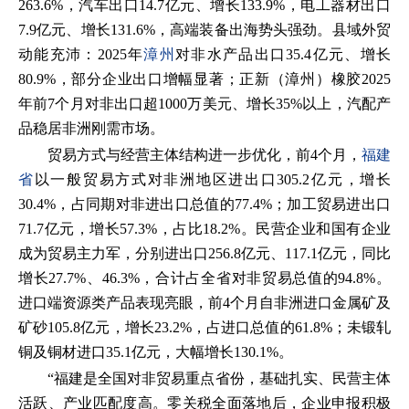
263.6%，汽车出口14.7亿元、增长133.9%，电工器材出口
7.9亿元、增长131.6%，高端装备出海势头强劲。县域外贸
动能充沛：2025年
漳州
对非水产品出口35.4亿元、增长
80.9%，部分企业出口增幅显著；正新（漳州）橡胶2025
年前7个月对非出口超1000万美元、增长35%以上，汽配产
品稳居非洲刚需市场。
贸易方式与经营主体结构进一步优化，前4个月，
福建
省
以一般贸易方式对非洲地区进出口305.2亿元，增长
30.4%，占同期对非进出口总值的77.4%；加工贸易进出口
71.7亿元，增长57.3%，占比18.2%。民营企业和国有企业
成为贸易主力军，分别进出口256.8亿元、117.1亿元，同比
增长27.7%、46.3%，合计占全省对非贸易总值的94.8%。
进口端资源类产品表现亮眼，前4个月自非洲进口金属矿及
矿砂105.8亿元，增长23.2%，占进口总值的61.8%；未锻轧
铜及铜材进口35.1亿元，大幅增长130.1%。
“福建是全国对非贸易重点省份，基础扎实、民营主体
活跃、产业匹配度高。零关税全面落地后，企业申报积极