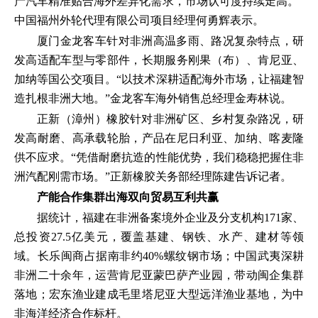
产汽车精准贴合海外差异化需求，市场认可度持续走高。”
中国福州外轮代理有限公司项目经理何勇辉表示。
厦门金龙客车针对非洲高温多雨、路况复杂特点，研
发高适配车型与零部件，长期服务刚果（布）、肯尼亚、
加纳等国公交项目。“以技术深耕适配海外市场，让福建智
造扎根非洲大地。”金龙客车海外销售总经理金寿林说。
正新（漳州）橡胶针对非洲矿区、乡村复杂路况，研
发高耐磨、高承载轮胎，产品在尼日利亚、加纳、喀麦隆
供不应求。“凭借耐磨抗造的性能优势，我们稳稳把握住非
洲汽配刚需市场。”正新橡胶关务部经理陈建告诉记者。
产能合作集群出海双向贸易互利共赢
据统计，福建在非洲备案境外企业及分支机构171家、
总投资27.5亿美元，覆盖基建、钢铁、水产、建材等领
域。长乐闽商占据南非约40%螺纹钢市场；中国武夷深耕
非洲二十余年，运营肯尼亚蒙巴萨产业园，带动闽企集群
落地；宏东渔业建成毛里塔尼亚大型远洋渔业基地，为中
非海洋经济合作标杆。