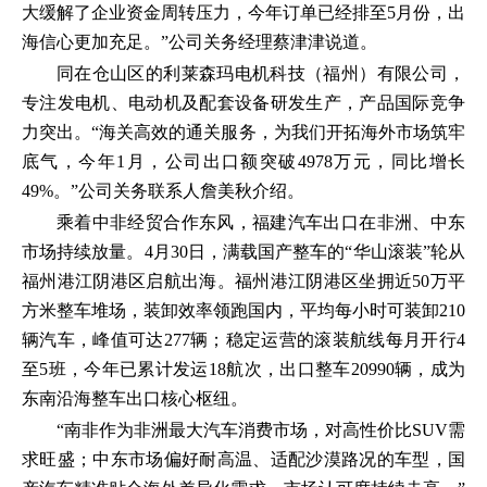
大缓解了企业资金周转压力，今年订单已经排至5月份，出
海信心更加充足。”公司关务经理蔡津津说道。
同在仓山区的利莱森玛电机科技（福州）有限公司，
专注发电机、电动机及配套设备研发生产，产品国际竞争
力突出。“海关高效的通关服务，为我们开拓海外市场筑牢
底气，今年1月，公司出口额突破4978万元，同比增长
49%。”公司关务联系人詹美秋介绍。
乘着中非经贸合作东风，福建汽车出口在非洲、中东
市场持续放量。4月30日，满载国产整车的“华山滚装”轮从
福州港江阴港区启航出海。福州港江阴港区坐拥近50万平
方米整车堆场，装卸效率领跑国内，平均每小时可装卸210
辆汽车，峰值可达277辆；稳定运营的滚装航线每月开行4
至5班，今年已累计发运18航次，出口整车20990辆，成为
东南沿海整车出口核心枢纽。
“南非作为非洲最大汽车消费市场，对高性价比SUV需
求旺盛；中东市场偏好耐高温、适配沙漠路况的车型，国