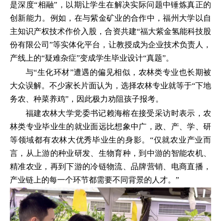
是深度“相融”，以期让学生在解决实际问题中锤炼真正的
创新能力。例如，在与紫金矿业的合作中，福州大学以自
主知识产权技术作价入股，合资共建“福大紫金氢能科技股
份有限公司”等实体化平台，让教授成为企业技术负责人，
产线上的“疑难杂症”变成学生毕业设计“真题”。
与“生化环材”遭遇的偏见相似，农林类专业也长期被
大众误解。不少家长片面认为，选择农林专业就等于“下地
务农、种菜养鸡”，因此极力劝阻孩子报考。
福建农林大学党委书记赖海榕在接受采访时表示，农
林类专业毕业生的就业面远比想象中广，政、产、学、研
等领域都有农林大优秀毕业生的身影。“仅就农业产业而
言，从上游的种业研发、生物育种，到中游的智能农机、
精准农业，再到下游的冷链物流、品牌营销、电商直播，
产业链上的每一个环节都需要不同背景的人才。”