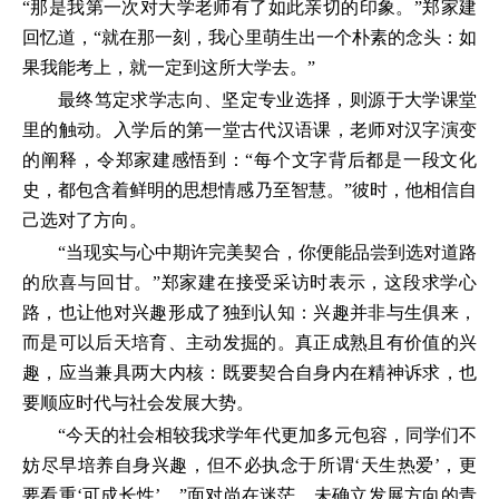
“那是我第一次对大学老师有了如此亲切的印象。”郑家建
回忆道，“就在那一刻，我心里萌生出一个朴素的念头：如
果我能考上，就一定到这所大学去。”
最终笃定求学志向、坚定专业选择，则源于大学课堂
里的触动。入学后的第一堂古代汉语课，老师对汉字演变
的阐释，令郑家建感悟到：“每个文字背后都是一段文化
史，都包含着鲜明的思想情感乃至智慧。”彼时，他相信自
己选对了方向。
“当现实与心中期许完美契合，你便能品尝到选对道路
的欣喜与回甘。”郑家建在接受采访时表示，这段求学心
路，也让他对兴趣形成了独到认知：兴趣并非与生俱来，
而是可以后天培育、主动发掘的。真正成熟且有价值的兴
趣，应当兼具两大内核：既要契合自身内在精神诉求，也
要顺应时代与社会发展大势。
“今天的社会相较我求学年代更加多元包容，同学们不
妨尽早培养自身兴趣，但不必执念于所谓‘天生热爱’，更
要看重‘可成长性’。”面对尚在迷茫、未确立发展方向的青