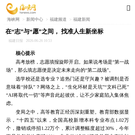

海峡网
>
新闻中心
>
福建频道
>
福建新闻
在“志”与“愿”之间， 找准人生新坐标
福建日报
2026-06-26 10:53
核心提示
高考放榜，志愿填报旋即开启。如果说考场是“第一战
场”，那么填志愿便是决定未来走向的“第二战场”。
选学校还是选专业？追热门还是守兴趣？被调剂是否
意味着“掉队”？网络之上，“生化环材是天坑”“文科已死”
“AI将取代一切”等声音此起彼伏，让不少家庭陷入集体焦
虑。
变局之中，高等教育正经历深刻重塑。教育部数据显
示，“十四五”以来，全国高校新增本科专业布点1.02万
个，撤销或停招1.22万个，累计调整幅度超过30%，今年