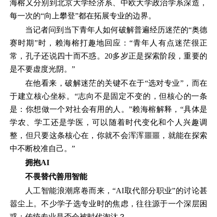
海榕又分别到北京大学经济系、中欧大学政治学系深造，
每一次的“向上攀登”都在拓展专业的边界。
当记者问到当下青年人如何破解普遍经历迷茫的“奥德
赛时期”时，赖海榕打趣地回应：“青年人有点迷茫很正
常，孔子还说四十而不惑。20多岁正是探索阶段，重要的
是不要虚度光阴。”
在他看来，破解迷茫的关键不在于“选对专业”，而在
于建立核心坐标。“志向不是固定不变的，但核心的一条
是：你想做一个对社会有用的人。”赖海榕解释，“具体是
学农、学工还是学医，可以随着时代变化和个人兴趣调
整，但只要这条核心在，你就不会浑浑噩噩，就能在探索
中不断校准自己。”
拥抱AI
不畏替代善用智能
人工智能浪潮席卷而来，“AI取代部分职业”的讨论甚
嚣尘上。不少学子选专业时的焦虑，往往源于一个深层困
惑：传统专业是否会被时代淘汰？