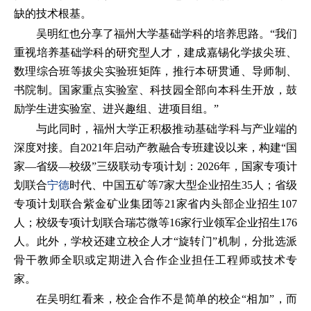
缺的技术根基。
吴明红也分享了福州大学基础学科的培养思路。“我们
重视培养基础学科的研究型人才，建成嘉锡化学拔尖班、
数理综合班等拔尖实验班矩阵，推行本研贯通、导师制、
书院制。国家重点实验室、科技园全部向本科生开放，鼓
励学生进实验室、进兴趣组、进项目组。”
与此同时，福州大学正积极推动基础学科与产业端的
深度对接。自2021年启动产教融合专班建设以来，构建“国
家—省级—校级”三级联动专项计划：2026年，国家专项计
划联合
宁德
时代、中国五矿等7家大型企业招生35人；省级
专项计划联合紫金矿业集团等21家省内头部企业招生107
人；校级专项计划联合瑞芯微等16家行业领军企业招生176
人。此外，学校还建立校企人才“旋转门”机制，分批选派
骨干教师全职或定期进入合作企业担任工程师或技术专
家。
在吴明红看来，校企合作不是简单的校企“相加”，而