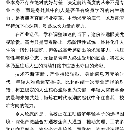
业本身不存在绝对的好与差，决定前路高度的从来不是专
业本身，而是身处其中的人是否保有终身学习的内生动
力，是否拥有直面行业变革、主动求变的底气，以及能否
坚持沉下心深耕、积蓄成长力量的定力。
在产业迭代、学科调整加速的当下，这份长远眼光尤
显珍贵。高考只是青春路上一场阶段性试炼，终将化作人
生的一段过往回忆，但备战高考磨砺出的求知能力、抗压
韧性与包容心态，无疑是青年人终生受用的底蕴，将在大
学乃至往后人生的持续打磨中绽放出夺目的光彩。
技术不断更新，产业持续转型。身处瞬息万变的时
代，年轻人难免迷茫摇摆。比起纠结一次专业选择的对
错，树立稳定的人生核心坐标更为关键。年轻人需要学会
的是与未知共处，锤炼在时代浪潮的起伏中守住自我、校
准方向的能力。
令人欣慰的是，高校正在主动破解年轻学子的选择困
境：深化产教融合打通校企育人通道，推动文理、工农多
学科交叉融合，推出个性化培养、双学位、跨专业选课等