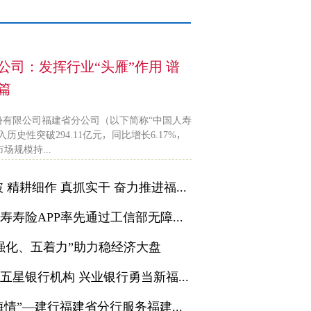
公司：发挥行业“头雁”作用 谱
篇
股份有限公司福建省分公司（以下简称“中国人寿
史性突破294.11亿元，同比增长6.17%，
场规模持...
以进促稳 先立后破 精耕细作 真抓实干 奋力推进福州分行高质量发展新突破 ——华夏银行福州分行召开2024年度工作会议
行业首个！中国人寿寿险APP率先通过工信部无障碍及适老化评测
强化、五着力”助力稳经济大盘
荣获服务福建经济五星银行机构 兴业银行勇当新福建建设金融排头兵
“新金融”书写“山海情”—建行福建省分行服务福建实体经济高质量发展