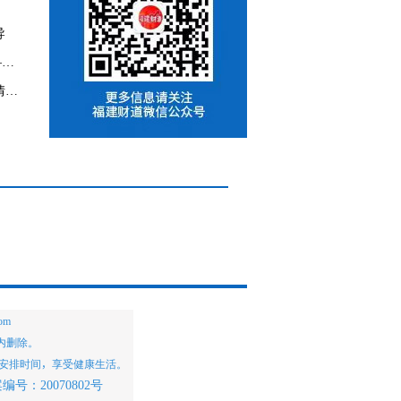
导
让数字金融与公众走得更近——建设银行福建省分行推进科技消保助力共同富裕
阳光消保暖人心 金融为民显真情——光大银行福州分行用心做好消费者权益保护工作
om
内删除。
安排时间，享受健康生活。
：20070802号