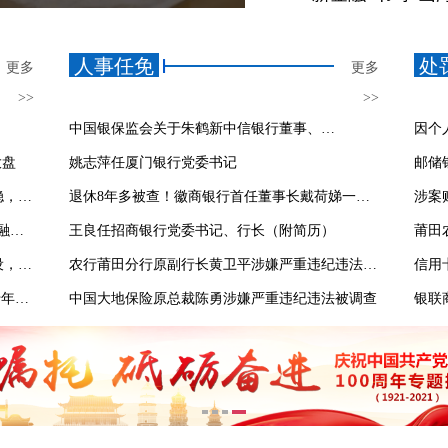
人事任免
处
更多
更多
>>
>>
中国银保监会关于朱鹤新中信银行董事、董事长的任职批复
大盘
姚志萍任厦门银行党委书记
福建省农信联社答记者问：福建农信蹄疾步稳，砥砺奋进跨越发展
退休8年多被查！徽商银行首任董事长戴荷娣一审宣判
建设银行福建省分行答记者问：帮助新市民“融得入”“留得下”
王良任招商银行党委书记、行长（附简历）
兴业银行答记者问：围绕福建创新型省份建设，勇当主力军、排头兵
农行莆田分行原副行长黄卫平涉嫌严重违纪违法被查！
砥砺十载 奋楫前行---“福建银行业保险业这十年”新闻发布会召开
中国大地保险原总裁陈勇涉嫌严重违纪违法被调查
银联