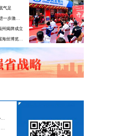
底气足
福建出台促进女性消费指导意见 进一步激活“她”经济
福州揭牌成立
丝路帆行远合作在路上——第四届海丝博览会暨第二十三届海交会观察
专业反催收？征信修复？互金协会：理性购买金融产品 远离代理维权陷阱
【提醒】跳个广场舞也有风险？众多老人被一款App拉进陷阱