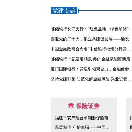
党建专题
邮储银行长汀支行：“红色圣地，绿色邮储”党建品牌活动之金融活水
喜迎党的二十大，银企共建促发展——浦发银行莆田分行党支部与福建华峰
中国金融政研会命名“中信银行福州分行党建馆” 为“红色金融教育基地”
邮储银行：党建引领践初心 金融赋能谱新篇
厦门国际银行：党建引领聚合力，
坚持党建引领 防范化解金融风险 兴业资管积极服务地方经济高质量发展
保险证券
福建平安产险首单溯源保险落地漳州，助推六鳌“智慧农业”发展
温暖相伴 守护幸福——中国太保寿险漳州中支开展7.8全国保险公众宣传日活动