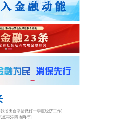
来
[我省出台举措做好一季度经济工作]
试点再添四地两行]