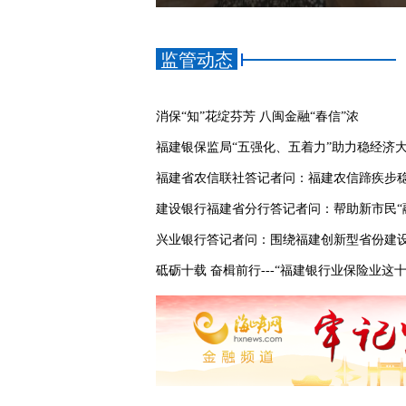
监管动态
消保“知”花绽芬芳 八闽金融“春信”浓
福建银保监局“五强化、五着力”助力稳经济