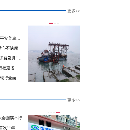
更多>>
提高防诈骗能力 维护消费者权益 平安普惠福建泉州分公司维C行动走进社区
爱心不缺席
邮储银行上杭县支行开展“金融知识普及月” 反洗钱宣教活动
从云上“增氧”到续贷减负 建设银行福建省分行金融活水不断倾力抗疫助企
响应国家号召 发挥特色优势 光大银行全面助力养老金融发展
更多>>
大会圆满举行
消费市场持续回暖 全省社零总额首次半年破万亿