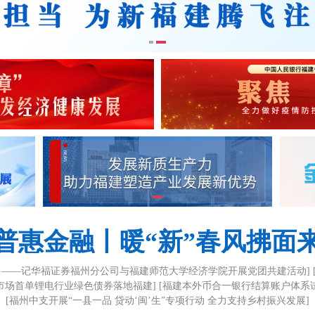
普惠金融丨暖“新”春风拂面
 ——记华福证券福州分公司与福建师范大学经济学院开展党团共建活动]
市场首单锂电行业绿色债券落地福建]
[福建本外币合一银行结算账户体系
[福州中支开展“一县一品 贷动‘闽’生”专项行动 全力支持乡村振兴发展]