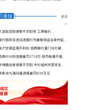
罚通报
更多
>>
因个人贷款贷前调查不尽职等 工商银行莆田枫亭支行被罚70万
邮储银行因存在违法违规行为被银保监会泉州监管分局行政处罚
涉案账户交易监测不到位 招商银行厦门分行被罚50万元
莆田农商行10宗违规被罚173.8万 假币收缴不规范等
信用卡增额业务调查不尽职 中行福州市晋安支行被罚
商务涉九项问题违规被罚6516万元