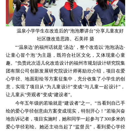
温泉小学学生在改造后的“泡泡攀讲台”分享儿童友好
社区微改造思路。石美祥 摄
“‘温泉边’的福州话就是‘汤边’，整个改造以‘泡泡汤边·
让童心冒个泡’为主题，既符合社区文化，又体现童心童
趣。”负责此次适儿化改造设计的福州市规划设计研究院集
团有限公司创新发展研究院设计师蒋励欣介绍，项目在爱
心学径、地面彩绘等方案征集中，充分收集了小学生的创
意，实现了项目从“为儿童设计”变成“与儿童一起设计”，
让儿童从“旁观者”变成“建设者”。
今年五年级的若瑜就是“建设者”之一。“当看到自己手
绘的爱心学径创意由方案变成现实，特别开心！”若瑜兴奋
地告诉记者，项目实施时，她和同学一起参与了300多米的
爱心学径彩绘。她还主动当起了“监督员”，看到爱心学径