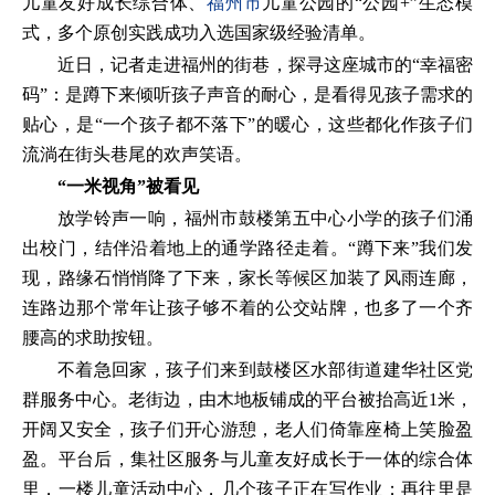
儿童友好成长综合体、
福州市
儿童公园的“公园+”生态模
式，多个原创实践成功入选国家级经验清单。
近日，记者走进福州的街巷，探寻这座城市的“幸福密
码”：是蹲下来倾听孩子声音的耐心，是看得见孩子需求的
贴心，是“一个孩子都不落下”的暖心，这些都化作孩子们
流淌在街头巷尾的欢声笑语。
“一米视角”被看见
放学铃声一响，福州市鼓楼第五中心小学的孩子们涌
出校门，结伴沿着地上的通学路径走着。“蹲下来”我们发
现，路缘石悄悄降了下来，家长等候区加装了风雨连廊，
连路边那个常年让孩子够不着的公交站牌，也多了一个齐
腰高的求助按钮。
不着急回家，孩子们来到鼓楼区水部街道建华社区党
群服务中心。老街边，由木地板铺成的平台被抬高近1米，
开阔又安全，孩子们开心游憩，老人们倚靠座椅上笑脸盈
盈。平台后，集社区服务与儿童友好成长于一体的综合体
里，一楼儿童活动中心，几个孩子正在写作业；再往里是