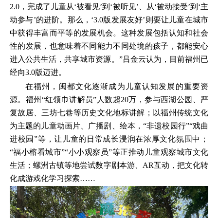
2.0，完成了儿童从‘被看见’到‘被听见’、从‘被动接受’到‘主
动参与’的进阶。那么，‘3.0版发展友好’则要让儿童在城市
中获得丰富而平等的发展机会。这种发展包括认知和社会
性的发展，也意味着不同能力不同处境的孩子，都能安心
进入公共生活，共享城市资源。”吕金云认为，目前福州已
经向3.0版迈进。
在福州，闽都文化逐渐成为儿童认知发展的重要资
源。福州“红领巾讲解员”人数超20万，参与西湖公园、严
复故居、三坊七巷等历史文化地标讲解；以福州传统文化
为主题的儿童动画片、广播剧、绘本，“非遗校园行”“戏曲
进校园”等，让儿童的日常成长浸润在浓厚文化氛围中；
“福小榕看城市”“小小观察员”等正推动儿童观察城市文化
生活；螺洲古镇等地尝试数字剧本游、AR互动，把文化转
化成游戏化学习探索……