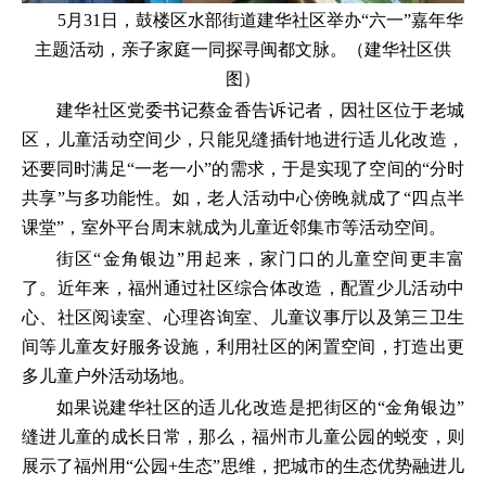
5月31日，鼓楼区水部街道建华社区举办“六一”嘉年华
主题活动，亲子家庭一同探寻闽都文脉。（建华社区供
图）
建华社区党委书记蔡金香告诉记者，因社区位于老城
区，儿童活动空间少，只能见缝插针地进行适儿化改造，
还要同时满足“一老一小”的需求，于是实现了空间的“分时
共享”与多功能性。如，老人活动中心傍晚就成了“四点半
课堂”，室外平台周末就成为儿童近邻集市等活动空间。
街区“金角银边”用起来，家门口的儿童空间更丰富
了。近年来，福州通过社区综合体改造，配置少儿活动中
心、社区阅读室、心理咨询室、儿童议事厅以及第三卫生
间等儿童友好服务设施，利用社区的闲置空间，打造出更
多儿童户外活动场地。
如果说建华社区的适儿化改造是把街区的“金角银边”
缝进儿童的成长日常，那么，福州市儿童公园的蜕变，则
展示了福州用“公园+生态”思维，把城市的生态优势融进儿