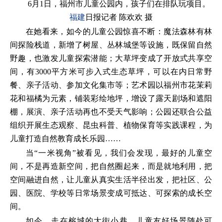
6月1日，福州市儿童公园内，孩子们在排队玩项目。
福建
日报记者 陈欢欢 摄
在她看来，如今的儿童公园惊喜不断：魔法森林有林
间探险栈道，新增了树屋、丛林城堡等设施，既保留自然
野趣，也激发儿童探索潜能；大草坪变成了开放式共享空
间，有3000平方米可步入式生态草坪，可以在内日常野
餐、亲子活动、参加文化集市等；艺术园以福州市花茉莉
花和福橘为元素，铺装彩绘地坪，增设了露天剧场和遮阳
棚，展演、亲子活动再也不受天气影响；公园还联合公益
组织开展生态观察、昆虫科普、植物保育等实践课程，为
儿童打造自然教育成长乐园……
当“一米视角”被看见，我们会发现，最好的儿童空
间，不是再造新空间，把自然圈起来，而是就地利用，把
空间融进自然，让儿童从真实生活半径出发，把社区、公
园、医院、学校等日常场景变成可抵达、可探索的成长空
间。
如今，走在榕城的大街小巷，儿童友好场景随处可