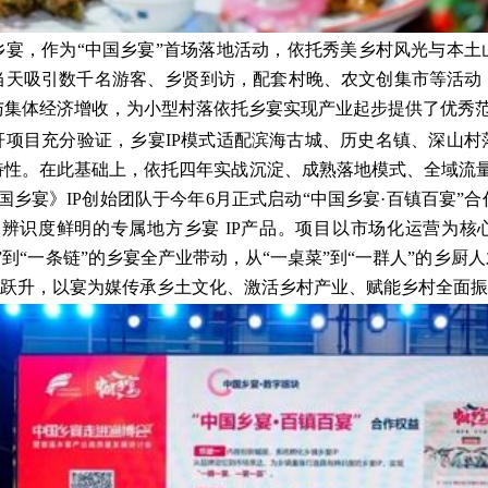
乡宴，作为“中国乡宴”首场落地活动，依托秀美乡村风光与本土
当天吸引数千名游客、乡贤到访，配套村晚、农文创集市等活动
与集体经济增收，为小型村落依托乡宴实现产业起步提供了优秀
杆项目充分验证，乡宴IP模式适配滨海古城、历史名镇、深山村
特性。在此基础上，依托四年实战沉淀、成熟落地模式、全域流量
国乡宴》IP创始团队于今年6月正式启动“中国乡宴·百镇百宴”
个辨识度鲜明的专属地方乡宴 IP产品。项目以市场化运营为
”到“一条链”的乡宴全产业带动，从“一桌菜”到“一群人”的乡厨人
价值跃升，以宴为媒传承乡土文化、激活乡村产业、赋能乡村全面