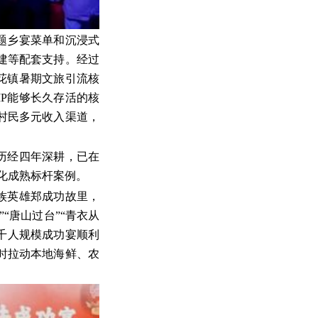
题乡宴菜单和沉浸式
建等配套支持。经过
花镇暑期文旅引流核
P能够长久存活的核
村民多元收入渠道，
队历经四年深耕，已在
异化成熟标杆案例。
族英雄郑成功故里，
“唐山过台”“青衣从
，千人规模成功宴顺利
时拉动本地海鲜、农