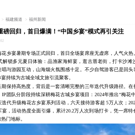
>
福建频道
>
福州新闻
重磅回归，首日爆满！“中国乡宴”模式再引关注
:02
乐梅花乡宴暑期专场正式回归，首日全场宴席座无虚席，人气火热
式解锁多元夏日体验：品渔家海鲜宴，逛古厝老街，打卡沙滩
驻唱与游园互动，山海烟火氛围感十足。不少自驾游客已是回头
乡宴持续为古城全域文旅引流聚客。
长期保持高热度，背后是一套清晰完整的三年迭代升级路径。在
IP团队分阶段持续深耕梅花古城乡宴项目：2024年推出“梅花
国庆迭代升级梅花古乡宴系列活动，六天接待游客超 5万人次；20
宴，活动热度全面引爆，累计20.2万人次到场打卡，凭一席
旅热门地标。