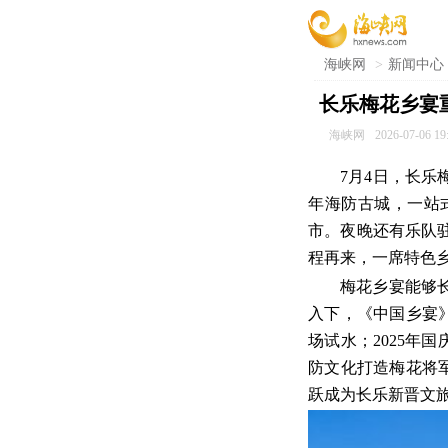
海峡网
>
新闻中心
长乐梅花乡宴
海峡网
2026-07-06 19
7月4日，长
年海防古城，一站
市。夜晚还有乐队
程再来，一席特色
梅花乡宴能够
入下，《中国乡宴》
场试水；2025年
防文化打造梅花将军
跃成为长乐新晋文