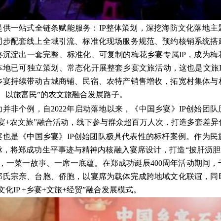
提供一站式全链条赋能服务：IP整体策划，深挖海防文化落地主
同步配套线上全域引流、标准化现场服务规范、预约核销系统搭
终沉淀出一套完整、标准化、可复制的梅花乡宴专属IP，成为梅
本地已可独立策划、常态化开展整套乡宴文旅活动，这也是文旅I
乡宴持续带动古城商铺、民宿、农特产销售增收，拓宽村集体与
、以旅富民”的农文旅融合发展路子。
并非个例，自2022年启动落地以来，《中国乡宴》IP创始团
乡宴+农文旅”融合活动，线下参与群众超百万人次，打造多套差
宴也是《中国乡宴》IP创始团队极具代表性的标杆案例。作为民
，将郑成功生平事迹与精神内核融入宴席设计，打造“披肝沥胆”
，一菜一故事、一席一底蕴。在郑成功诞辰400周年活动期间
郑氏宗亲、台胞、侨胞，以宴席为载体完成跨地域文化联谊，同
化IP +乡宴+文旅+经贸”融合发展模式。