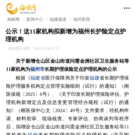

海峡网
>
新闻中心
>
福建频道
>
福州新闻
公示！这11家机构拟新增为福州长护险定点护
理机构
福州医疗保障
2026-07-08 11:31
关于新增仓山区金山街道问需金洲社区卫生服务站等
11家机构为
福州市
长期护理保险定点护理机构的公示
根据《
福建省
医疗保障局关于印发
福建
省长期护理保
险护理服务机构定点管理实施细则（试行）的通知》（闽
医保规〔2025〕6号）、《关于印发长期护理保险评估、护
理机构新增定点及信息变更管理经办规程（试行）的通
知》（榕医保中心文〔2024〕49号）文件要求，经机构申
请、材料初审、现场核查、专家评估、协商谈判等程序
后，拟增设仓山区金山街道问需金洲社区卫生服务站等11
家机构为
福州
市长期护理保险定点护理机构（详见附