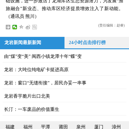
础设施，进一步激活了龙湖库区生态资源潜力，为发展“渔
旅融合”新业态、推动库区经济提质增效注入了新动能。
（通讯员 熊川）
(责任编辑：赵睿)
龙岩新闻最新新闻
24小时点击排行榜
由“煤”变“美” 闽西小镇龙潭十年“蝶”变
龙岩：大吨位纯电矿卡挺进高原
龙岩：窗口“无缝衔接”，居民办妥一串事
龙岩香芋脆片出口北美
长汀：一车废品的价值重生
福建
福州
平潭
莆田
泉州
厦门
漳州