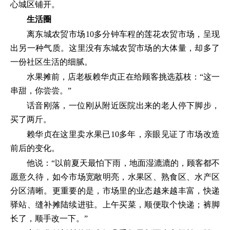
心城区铺开。
生活圈
离东城农贸市场10多分钟车程的莲花农贸市场，呈现
出另一种气质。这里没有东城农贸市场的大体量，却多了
一份社区生活的细腻。
水果摊前，店老板赖华贞正在给顾客挑选荔枝：“这一
串甜，你尝尝。”
话音刚落，一位刚从附近医院出来的老人停下脚步，
买了两斤。
赖华贞在这里卖水果已10多年，亲眼见证了市场改造
前后的变化。
他说：“以前夏天最怕下雨，地面湿漉漉的，顾客都不
愿意久待，如今市场宽敞明亮，水果区、熟食区、水产区
分区清晰。更重要的是，市场里的业态越来越丰富，快递
驿站、缝补摊陆续进驻。上午买菜，顺便取个快递；裤脚
长了，顺手改一下。”