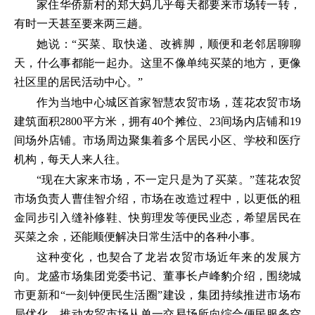
家住华侨新村的郑大妈几乎每天都要来市场转一转，
有时一天甚至要来两三趟。
她说：“买菜、取快递、改裤脚，顺便和老邻居聊聊
天，什么事都能一起办。这里不像单纯买菜的地方，更像
社区里的居民活动中心。”
作为当地中心城区首家智慧农贸市场，莲花农贸市场
建筑面积2800平方米，拥有40个摊位、23间场内店铺和19
间场外店铺。市场周边聚集着多个居民小区、学校和医疗
机构，每天人来人往。
“现在大家来市场，不一定只是为了买菜。”莲花农贸
市场负责人曹佳智介绍，市场在改造过程中，以更低的租
金同步引入缝补修鞋、快剪理发等便民业态，希望居民在
买菜之余，还能顺便解决日常生活中的各种小事。
这种变化，也契合了龙岩农贸市场近年来的发展方
向。龙盛市场集团党委书记、董事长卢峰豹介绍，围绕城
市更新和“一刻钟便民生活圈”建设，集团持续推进市场布
局优化，推动农贸市场从单一交易场所向综合便民服务空