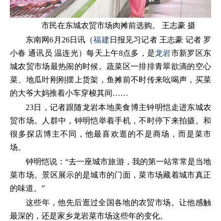
市民在东城农贸市场肉摊前选购。 王志豪 摄
东南网6月26日讯（
福建
日报见习记者 王志豪 记者 罗
小春 通讯员 温连光）每天上午8点多，是
龙岩
市新罗区东
城农贸市场最热闹的时候。蔬菜区一排排青翠欲滴的空心
菜、地瓜叶刚刚摆上货架，鱼摊前不时传来吆喝声，买菜
的大爷大妈推着小车穿梭其间……
23日，记者跟随龙岩本地美食博主钟明恺走进东城农
贸市场。人群中，钟明恺举着手机，不时停下来拍摄。和
很多探店博主不同，他最喜欢逛的不是商场，而是菜市
场。
钟明恺说：“去一座城市旅游，我的第一站常常是当地
菜市场。景区展示的是城市的门面，菜市场藏着城市真正
的味道。”
这些年，他先后逛过全国各地的农贸市场。让他感触
最深的，还是家乡龙岩菜市场这些年的变化。