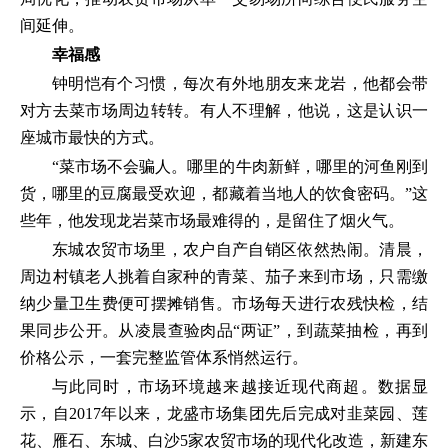
间延伸。
幸福感
钟明恺有个习惯，每次有外地朋友来龙岩，他都会带
对方去菜市场周边转转。有人不理解，他说，这是认识一
座城市最快的方式。
“菜市场不会骗人。哪里的牛肉新鲜，哪里的河鱼刚到
货，哪里的豆腐最受欢迎，都藏着当地人的饮食密码。”这
些年，他发现龙岩菜市场最难得的，是留住了烟火气。
东城农贸市场里，农户自产自销区依然热闹。清晨，
周边村镇老人挑着自家种的青菜、茄子来到市场，只需缴
纳少量卫生费便可摆摊销售。市场每天进行农残快检，结
果同步公开。从凌晨查验肉品“两证”，到蔬菜抽检，再到
价格公示，一套完整监管体系悄然运行。
与此同时，市场环境越来越接近现代商超。数据显
示，自2017年以来，龙盛市场集团先后完成对韭菜园、莲
花、雁石、东城、白沙5家农贸市场的现代化改造，新建东