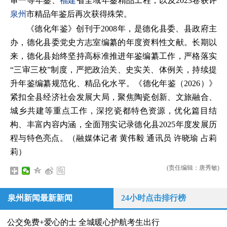
审一等年鉴、
福建
省全域年鉴精品工程，以及2023卷获评
泉州
市精品年鉴后再次获得殊荣。
《德化年鉴》创刊于2008年，是德化县委、县政府主
办，德化县委党史方志室编纂的年度资料性文献。长期以
来，德化县始终坚持高标准推进年鉴编纂工作，严格落实
“三审三校”制度，严把政治关、史实关、体例关，持续提
升年鉴编纂规范化、精品化水平。《德化年鉴（2026）》
紧扣全县经济社会发展大局，聚焦陶瓷创新、文旅融合、
城乡共建等重点工作，深挖瓷都特色资源，优化篇目结
构、丰富内容内涵，全面翔实记录德化县2025年度发展历
程与特色亮点。（融媒体记者 黄伟毅 通讯员 许晓瑜 占莉
莉）
(责任编辑：唐秀敏)
泉州新闻最新新闻
24小时点击排行榜
公交免费+爱心的士 全城暖心护航考生出行