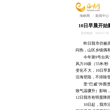
海峡网
>
新闻中心
10日早晨开始
泉州晚报
2026-07-08 
昨日我市仍被
闷热，山区乡镇偶
今年第9号台风
风力16级（55米
变化不大，10日
沿海登陆，不排除
受“巴威”外
致气温骤升）影响，
12日我市有明显降
10日起，我