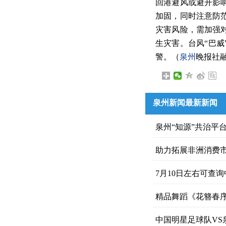
回港避风或避开影
加固，同时注意防
灾害风险，需加强
生灾害。台风“巴
警。（
泉州
晚报社
泉州新闻最新新闻
泉州“知源”共治平
助力拓展非洲消费市
7月10日左右可查
精品舞蹈《花簪春序
中国明星足球队VS