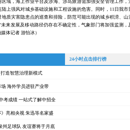
响区域，海上作业平台及涉海、涉岛旅游需加强安全管理工作，
范陆上强风对城乡基础设施和工程设施的危害。同时，11日我市
对地质灾害隐患点的巡查和排险，防范可能出现的城乡积涝、山
威”未来发展及移动路径仍存在不确定性，气象部门将加强监测，
融媒体记者 游怡冰）
24小时点击排行榜
台打造智慧治理新模式
场 海外学员进驻产业带
询中考成绩 一站式了解中招全
》亮相央视 朱迅等名家盛
泉州足球队 友谊赛将于月底