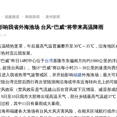
>
福建频道
>
闽南新闻
>
泉州新闻
影响我省外海渔场 台风“巴威”将带来高温降雨
15:46
高温晴热笼罩，午后最高气温普遍攀升至30℃～35℃，沿海地
有热对流云团发展。
“巴威”昨日14时中心位于
台湾
基隆市东偏南方向约1980公里的
/秒，超强台风级）。预计“巴威”将以每小时25～30公里的速度向
早晨进入我省热带气旋警戒区，并开始影响
福建
外海渔场；最大可
登陆台湾北部后西行再次登陆浙闽沿海或华东近海转向北上的可
围焚风效应（焚风效应是气流越山后在背风坡下沉增温、减湿形成
9日至10日我市大部将出现高温天气，部分乡镇最高气温超37℃
雨过程，其中11日有暴雨或大暴雨。
市沿海和福建各大渔场有台风大风灾害风险，在相关区域航行或作