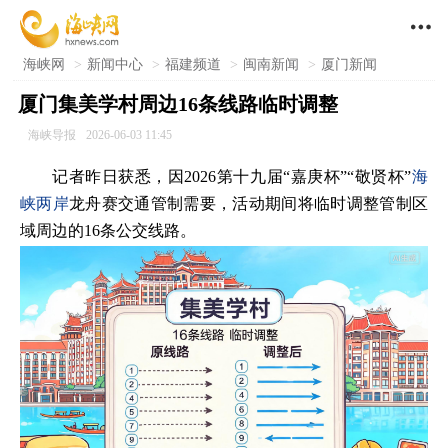

海峡网
>
新闻中心
>
福建频道
>
闽南新闻
>
厦门新闻
厦门集美学村周边16条线路临时调整
海峡导报
2026-06-03 11:45
记者昨日获悉，因2026第十九届“嘉庚杯”“敬贤杯”
海
峡两岸
龙舟赛交通管制需要，活动期间将临时调整管制区
域周边的16条公交线路。