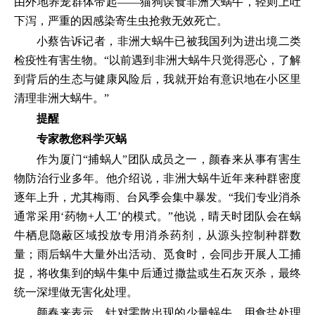
由外地养宠群体带起——猫狗误食非洲大蜗牛，轻则上吐
下泻，严重的因感染寄生虫抢救无效死亡。
小蔡告诉记者，非洲大蜗牛已被我国列为进出境二类
检疫性有害生物。“以前遇到非洲大蜗牛只觉得恶心，了解
到背后的生态与健康风险后，我就开始有意识地在小区里
清理非洲大蜗牛。”
提醒
专家教您科学灭蜗
作为厦门“捕蜗人”团队成员之一，颜春来从事有害生
物防治行业多年。他介绍说，非洲大蜗牛近年来种群密度
逐年上升，尤其梅雨、台风季会集中暴发。“我们专业消杀
通常采用‘药物+人工’的模式。”他说，晴天时团队会在蜗
牛栖息隐蔽区域投放专用消杀药剂，从源头控制种群数
量；雨后蜗牛大量外出活动、觅食时，会同步开展人工捕
捉，将收集到的蜗牛集中后通过撒盐或生石灰灭杀，最终
统一深埋做无害化处理。
颜春来表示，针对零散出现的少量蜗牛，用食盐处理