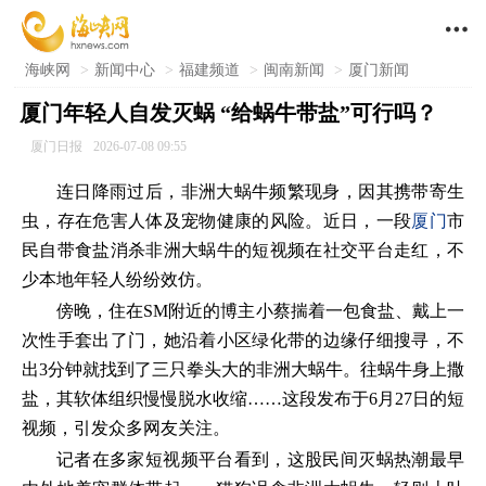

海峡网
>
新闻中心
>
福建频道
>
闽南新闻
>
厦门新闻
厦门年轻人自发灭蜗 “给蜗牛带盐”可行吗？
厦门日报
2026-07-08 09:55
连日降雨过后，非洲大蜗牛频繁现身，因其携带寄生
虫，存在危害人体及宠物健康的风险。近日，一段
厦门
市
民自带食盐消杀非洲大蜗牛的短视频在社交平台走红，不
少本地年轻人纷纷效仿。
傍晚，住在SM附近的博主小蔡揣着一包食盐、戴上一
次性手套出了门，她沿着小区绿化带的边缘仔细搜寻，不
出3分钟就找到了三只拳头大的非洲大蜗牛。往蜗牛身上撒
盐，其软体组织慢慢脱水收缩……这段发布于6月27日的短
视频，引发众多网友关注。
记者在多家短视频平台看到，这股民间灭蜗热潮最早