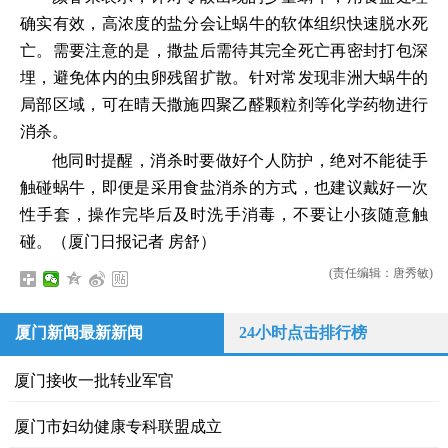
确实有效，高浓度的盐分会让蜗牛的软体组织快速脱水死
亡。需要注意的是，撒盐后需待其完全死亡再密封打包深
埋，避免体内的虫卵残留扩散。针对常发现非洲大蜗牛的
局部区域，可在晴天撒施四聚乙醛颗粒剂等化学药物进行
消杀。
他同时提醒，消杀时要做好个人防护，绝对不能徒手
触碰蜗牛，即便是采用食盐消杀的方式，也建议戴好一次
性手套，操作完毕后及时洗手消毒，不要让小孩随意触
碰。（厦门日报记者 房舒）
(责任编辑：唐秀敏)
厦门新闻最新新闻
24小时点击排行榜
厦门接收一批转业军官
厦门市妇幼健康专科联盟成立