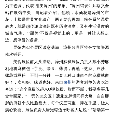
为主色调，代表‘甜美漳州’的形象。”漳州馆设计师蔡义全
站在展馆中央，向记者介绍。他说，水仙花是漳州的市
花，土楼是世界文化遗产，两者结合再加上粉色系的温柔
表达，就是想传递出漳州既有历史深度，又有生活温度的
城市气质。“‘甜美’不仅是视觉上的，更是一种让人想走
近、想停留的邀请。”
展馆内32个展区诚意满满，漳州各县区特色文旅资源
依次铺开。
美食展位前人头攒动。漳州麻糍展位负责人戴小芳麻
利地将麻糍包上芋泥、绿豆、薄脆，再蘸上芝麻、豆沙、
椰蓉或豆粉，不到一分钟，一盒四种口味俱全的麻糍就做
好了，卖相好、味道也好。来自
泉州
的游客刘争芳边吃边
夸道：“这个麻糍吃起来Q弹软糯、甜而不腻，我要多买几
盒带回家。”一旁的龙文区非遗龙文胖饼同样火爆。白白胖
胖的胖饼个头比脸盘大，每个仅三两重，捧在手里，让人
满心欢喜。展位负责人唐光琼边招呼客人边说：“活动第一