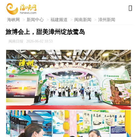

海峡网
>
新闻中心
>
福建频道
>
闽南新闻
>
漳州新闻
旅博会上，甜美漳州绽放鹭岛
闽南日报
2026-06-02 10:53