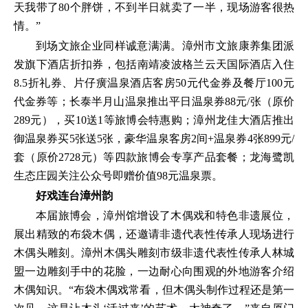
天我带了80个胖饼，不到半日就卖了一半，现场游客很热
情。”
到场文旅企业同样诚意满满。漳州市文旅康养集团派
发旗下酒店折扣券，包括南靖凌波格兰云天国际酒店入住
8.5折礼券、片仔癀温泉酒店客房50元代金券及餐厅100元
代金券等；长泰半月山温泉推出平日温泉券88元/张（原价
289元），买10送1等旅博会特惠购；漳州龙佳大酒店推出
御温泉券买5张送5张，豪华温泉客房2间+温泉券4张899元/
套（原价2728元）等四款旅博会专享产品套餐；龙海鹭凯
生态庄园关注公众号即赠价值98元温泉票。
好戏连台漳州韵
本届旅博会，漳州馆增设了木偶戏和特色非遗展位，
展出精致的布袋木偶，还邀请非遗代表性传承人现场进行
木偶头雕刻。漳州木偶头雕刻市级非遗代表性传承人林城
盟一边雕刻手中的花脸，一边耐心向围观的外地游客介绍
木偶知识。“布袋木偶戏常看，但木偶头制作过程还是第一