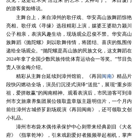
次见，这是让木头‘活过来’的艺术，太神奇了。”来自厦门
的游客黄如锋说。
主舞台上，来自漳州的歌仔戏、华安高山族舞蹈惊艳
亮相。歌仔戏《寻缘》选段精彩上演，媒婆王婆助力颍川
公子相亲，表演风趣生动，现场观众忍俊不禁。华安高山
族舞蹈《抛陀螺》则以歌舞传情，将团结、喜庆的氛围传
递给全场观众。“抛陀螺是高山族的民族文化，这支舞蹈在
2024年拿了全国少数民族传统体育运动会一等奖。”节目负
责人张金梅介绍。
精彩从主舞台延续到漳州馆前。《再回
闽南
》精品片
段快闪燃动全场，演员们沉浸式演绎“送批”，展现“重乡崇
祖，爱拼敢赢”的闽南精神。观看表演后，市民游客可到漳
州市文旅康养集团展位领取盖章版主题明信片，一个月内
前往漳州古城侨芗剧场观演《再回闽南》，还可领取文创
小礼品。
漳州市布袋木偶传承保护中心则带来经典剧目《大名
府》《指掌乾坤》，引来戏剧爱好者频频举起相机，掌声