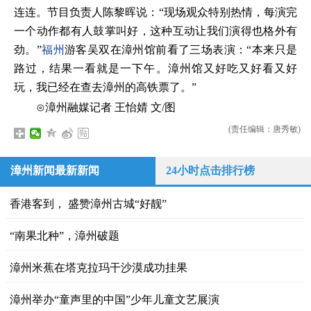
连连。节目负责人陈黎晖说：“现场观众特别热情，每演完
一个动作都有人鼓掌叫好，这种互动让我们演得也格外有
劲。”
福州
游客吴双在漳州馆前看了三场表演：“本来只是
路过，结果一看就是一下午。漳州馆又好吃又好看又好
玩，我已经在查去漳州的高铁票了。”
⊙漳州融媒记者 王怡婧 文/图
(责任编辑：唐秀敏)
漳州新闻最新新闻
24小时点击排行榜
香港客到， 盛赞漳州古城“好靓”
“南果北种”，漳州破题
漳州米蕉在塔克拉玛干沙漠成功挂果
漳州举办“童声里的中国”少年儿童文艺展演