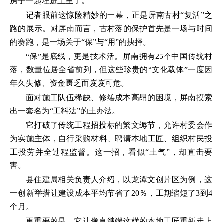
房子一起埋进土里了。”
记者眼前这惊险精妙的一幕，正是屏南古村“复活”之
路的展示。对屏南而言，古村落的保护首先是一场与时间
的赛跑，是一场关于“保”与“用”的抉择。
“保”是底线，更是技术活。屏南拥有25个中国传统村
落，数量位居全省前列，但这些珍贵的“文化载体”一度因
年久失修、资金匮乏而岌岌可危。
面对施工队伍稀缺、修缮成本高昂的困境，屏南摸索
出一套名为“工料法”的土办法。
它打破了传统工程招投标的繁文缛节，允许村委会作
为实施主体，自行采购材料、聘请本地工匠、组织村民投
工投劳并全过程监督。这一招，看似“土气”，却直击要
害。
县住建局相关负责人介绍，以龙潭文创片区为例，这
一创新举措让建设成本平均节省了20％，工期缩短了3到4
个月。
更重要的是，它让像卓继端这样的本地工匠重新走上