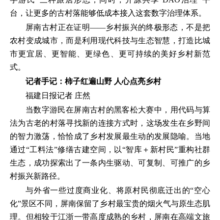
台，让更多的古村落能够低成本接入这套数字治理体系。
屏南古村正在证明——乡村振兴的终极形态，不是把
农村变成城市，而是利用现代科技与生态智慧，打造比城
市更宜居、更智能、更绿色、更可持续的美好乡村新范
式。
记者手记：柿子红遍山野 人心点亮乡村
福建日报记者 庄然
当数字游民在屏南古村的黑客松大赛中，用代码与算
法为古老的村落寻找新的连接方式时，这场发生在乡野间
的智力激荡，恰恰成了乡村发展最生动的发展隐喻。当地
通过“工料法”修缮古建空间，以“智库＋新村民”重构社群
生态，成功探索出了一条内生驱动、可复制、可推广的乡
村振兴新路径。
与外省一些过度商业化、将原村民彻底迁出的“空心
化”景区不同，屏南保留了乡村最宝贵的烟火气与原生态肌
理。但相较于江浙一带高度成熟的乡村，屏南在高端文旅