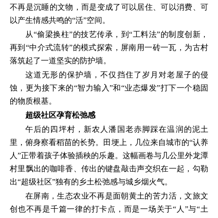
不再是沉睡的文物，而是变成了可以居住、可以消费、可
以产生情感共鸣的“活”空间。
从“偷梁换柱”的技艺传承，到“工料法”的制度创新，
再到“中介式流转”的模式探索，屏南用一砖一瓦，为古村
落筑起了一道坚实的防护墙。
这道无形的保护墙，不仅挡住了岁月对老屋子的侵
蚀，更为接下来的“智力输入”和“业态爆发”打下一个稳固
的物质根基。
超级社区孕育松弛感
午后的四坪村，新农人潘国老赤脚踩在温润的泥土
里，俯身察看稻苗的长势。田埂上，几位来自城市的“认养
人”正带着孩子体验插秧的乐趣。这幅画卷与几公里外龙潭
村里飘出的咖啡香、传出的键盘敲击声交织在一起，勾勒
出“超级社区”独有的乡土松弛感与城乡烟火气。
在屏南，生态农业不再是面朝黄土的苦力活，文旅文
创也不再是千篇一律的打卡点，而是一场关于“人”与“土