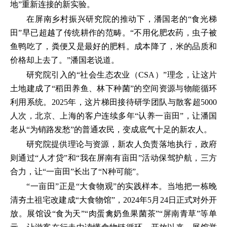
地”重新连接的新实验。
在屏南乡村振兴研究院的推动下，潘国老的“食光梯
田”早已超越了传统耕作的范畴。“不用化肥农药，虫子被
鱼鸭吃了，粪便又是最好的肥料。成本降了，米的品质和
价格却上去了。”潘国老说道。
研究院引入的“社会生态农业（CSA）”理念，让这片
土地建成了“稻田养鱼、林下种菌”的空间资源与物能循环
利用系统。2025年，这片梯田接待研学团队与散客超5000
人次，北京、上海的客户连续多年“认养一亩田”，让潘国
老从“为销路发愁”的普通农民，变成底气十足的新农人。
研究院提供理论与资源，新农人负责落地执行，政府
则通过“人才贷”和“我在屏南有亩田”活动保驾护航，三方
合力，让“一亩田”长出了“N种可能”。
“一亩田”正是“大食物观”的实践样本。当地把一栋晚
清夯土祖宅改建成“大食物馆”，2024年5月24日正式对外开
放。展馆设“食为天”“肉蛋禽奶鱼果菌茶”“屏南青草”等单