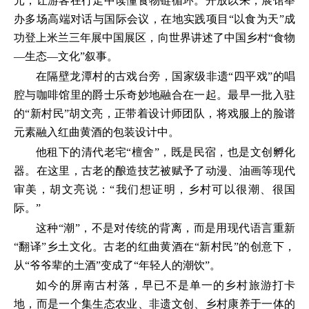
元，让游客在行走中读懂食物链循环。开放以来，展馆举
办多场高端对话与国际会议，在地实践项目“以食为天”成
功登上米兰三年展中国展区，向世界讲述了中国乡村“食物
—生态—文化”叙事。
在隔壁龙潭村的古戏台旁，国家级非遗“四平戏”的唱
腔与咖啡馆里的爵士乐奇妙地融合在一起。最早一批入驻
的“新村民”胡文亮，正带着设计师团队，将戏服上的脸谱
元素融入红曲黄酒的包装设计中。
他租下的清代老宅“檀舍”，既是民宿，也是文创孵化
器。在这里，古老的酿造技艺被赋予了动漫、油画等现代
审美，胡文亮说：“我们想证明，乡村可以很潮、很国
际。”
这种“潮”，不是对传统的背离，而是用现代语言重新
“翻译”乡土文化。古老的红曲黄酒在“新村民”的创意下，
从“爷爷辈的土酒”变成了“年轻人的潮饮”。
如今的屏南古村落，早已不是单一的乡村旅游打卡
地，而是一个集生态农业、非遗文创、乡村康养于一体的