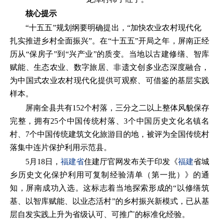
核心提示
“十五五”规划纲要明确提出，“加快农业农村现代化
扎实推进乡村全面振兴”。在“十五五”开局之年，屏南正经
历从“保房子”到“兴产业”的质变。当地以古建修缮、智库
赋能、生态农业、数字旅居、非遗文创多业态深度融合，
为中国式农业农村现代化提供可观察、可借鉴的基层实践
样本。
屏南全县共有152个村落，三分之二以上整体风貌保存
完整，拥有25个中国传统村落、3个中国历史文化名镇名
村、7个中国传统建筑文化旅游目的地，被评为全国传统村
落集中连片保护利用示范县。
5月18日，
福建省
住建厅官网发布关于印发《
福建
省城
乡历史文化保护利用可复制经验清单（第一批）》的通
知，屏南成功入选。这标志着当地探索形成的“以修缮筑
基、以智库赋能、以业态活村”的乡村振兴新模式，已从基
层自发实践上升为省级认可、可推广的标准化经验。