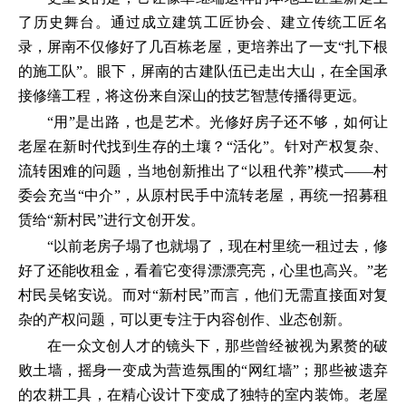
了历史舞台。通过成立建筑工匠协会、建立传统工匠名
录，屏南不仅修好了几百栋老屋，更培养出了一支“扎下根
的施工队”。眼下，屏南的古建队伍已走出大山，在全国承
接修缮工程，将这份来自深山的技艺智慧传播得更远。
“用”是出路，也是艺术。光修好房子还不够，如何让
老屋在新时代找到生存的土壤？“活化”。针对产权复杂、
流转困难的问题，当地创新推出了“以租代养”模式——村
委会充当“中介”，从原村民手中流转老屋，再统一招募租
赁给“新村民”进行文创开发。
“以前老房子塌了也就塌了，现在村里统一租过去，修
好了还能收租金，看着它变得漂漂亮亮，心里也高兴。”老
村民吴铭安说。而对“新村民”而言，他们无需直接面对复
杂的产权问题，可以更专注于内容创作、业态创新。
在一众文创人才的镜头下，那些曾经被视为累赘的破
败土墙，摇身一变成为营造氛围的“网红墙”；那些被遗弃
的农耕工具，在精心设计下变成了独特的室内装饰。老屋