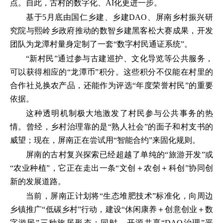
点。自此，古村的数字化、AI化更进一步。
基于5月底由国仁乡建、乡建DAO、屏南乡村振兴研
究院与熙岭乡政府推动的数智乡建黑客松大赛成果，开发
团队为龙潭村量身定制了一套“数字村民通证系统”。
“新村民”通过参与古建巡护、文化导览等公共服务，
可以获得相应的“龙潭币”积分。这些积分不仅能在村里的
合作社兑换农产品，还能作为评选“年度荣誉村民”的重要
依据。
这种透明机制极大地激发了村民参与公共事务的热
情。曾经，乡村治理靠的是“熟人社会”的面子和村支书的
威望；现在，屏南正在尝试用“智能合约”来固化规则。
屏南的古村复兴探索已经超越了单纯的“旅游开发”或
“农业种植”，它正在走出一条“文创＋农创＋科创”协同创
新的发展道路。
当前，屏南正计划将“生态堆肥技术”标准化，向周边
乡镇推广“低碳乡村”行动，建设“休闲康养＋创意创业＋数
字游民”三种旅居形态；同时，开源共享“DAO治理”平