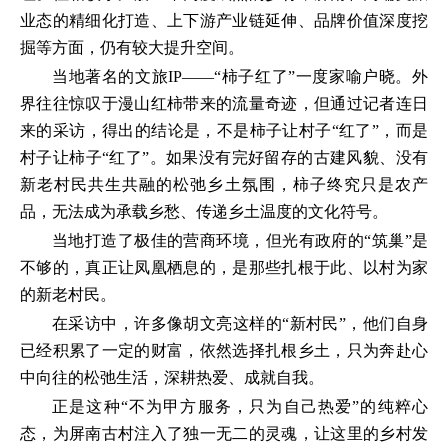
业态的精细化打造、上下游产业链延伸、品牌价值深度挖
掘等方面，仍有较大提升空间。
当地著名的文旅IP——“柿子红了”一度家喻户晓。外
界往往惊叹于漫山红柿带来的流量奇迹，但通过记者连日
来的采访，得出的结论是，不是柿子让村子“红了”，而是
村子让柿子“红了”。如果没有完好留存的古建风貌、没有
新老村民共生共融的松弛乡土氛围，柿子终究只是农产
品，无法成为承载乡愁、传递乡土温度的文化符号。
当地打造了极佳的营商环境，但光有政府的“筑巢”是
不够的，真正让凤凰栖息的，是那些扎根于此、以村为家
的新老村民。
在采访中，许多像胡文亮这样的“新村民”，他们自身
已经积累了一定的财富，依然选择扎根乡土，只为奔赴心
中向往的松弛生活，深耕热爱、成就自我。
正是这种“不为甲方服务，只为自己热爱”的纯粹心
态，为屏南古村注入了独一无二的灵魂，让这里的乡村发