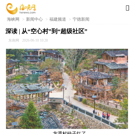

海峡网
>
新闻中心
>
福建频道
>
宁德新闻
深读 | 从“空心村”到“超级社区”
东南网
2026-06-10 10:28
龙潭村柿子红了。