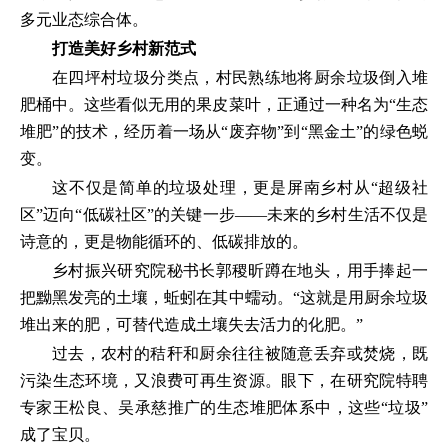
多元业态综合体。
打造美好乡村新范式
在四坪村垃圾分类点，村民熟练地将厨余垃圾倒入堆
肥桶中。这些看似无用的果皮菜叶，正通过一种名为“生态
堆肥”的技术，经历着一场从“废弃物”到“黑金土”的绿色蜕
变。
这不仅是简单的垃圾处理，更是屏南乡村从“超级社
区”迈向“低碳社区”的关键一步——未来的乡村生活不仅是
诗意的，更是物能循环的、低碳排放的。
乡村振兴研究院秘书长郭稷昕蹲在地头，用手捧起一
把黝黑发亮的土壤，蚯蚓在其中蠕动。“这就是用厨余垃圾
堆出来的肥，可替代造成土壤失去活力的化肥。”
过去，农村的秸秆和厨余往往被随意丢弃或焚烧，既
污染生态环境，又浪费可再生资源。眼下，在研究院特聘
专家王松良、吴承慈推广的生态堆肥体系中，这些“垃圾”
成了宝贝。