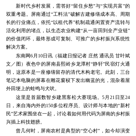
新时代乡村发展，需答好“留住乡愁”与“实现共富”的
双重考题。屏南通过“工料法”破解古建修缮成本高、周期
长的行业痛点，依托“以租代养”机制疏通闲置资产流转与
活化利用的堵点，以生态农业构建“从一亩田到全产业链”
的价值闭环，最终形成可复制、可推广的乡村振兴系统性
解决方案。
东南网6月10日讯（福建日报记者 庄然 通讯员 甘叶斌
文／图）
夜色中的屏南县熙岭乡龙潭村“静轩”民宿灯火通
明，这原本是一座修缮留存的清代木构老宅。此刻，三台
笔记本电脑的屏幕在雕花窗棂下发出幽蓝的光，混杂着屋
外田埂上的蛙鸣与犬吠。
这里是首届数智乡建黑客松大赛现场。5月21日至24
日，来自海内外的150多位程序员、设计师与本地的“新村
民”艺术家围坐在一起，讨论着如何用代码为屏南的乡村振
兴插上科技翅膀。
曾几何时，屏南农村是典型的“空心村”，如今却演变