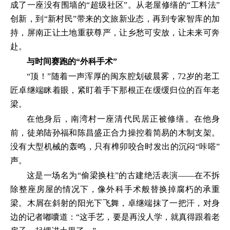
成了一座没有围墙的“超级社区”。从老屋修缮的“工料法”
创新，到“新村民”带来的文旅新业态，再到专家智库的加
持，屏南正让土地重获尊严，让乡愁可安放，让未来可奔
赴。
与时间赛跑的“外科手术”
“顶！”随着一声浑厚的闽东腔划破晨雾，72岁的老工
匠卓继端眯着眼，紧盯着手下那根正在缓缓归位的百年老
梁。
在他身后，南湾村一座清代民居正被修缮。在他身
前，徒弟陆孙福和陈昌盛正合力操控着简易的木制支架。
没有大型机械的轰鸣，只有榫卯咬合时发出的沉闷“咔嗒”
声。
这是一场名为“偷梁换柱”的古建绝活表演——在不拆
除整座房屋的情况下，像外科手术般替换掉腐朽的承重
梁。木屑在斜射的阳光下飞舞，卓继端抹了一把汗，对身
边的记者嘟囔道：“这手艺，要是再没人学，就真得跟着老