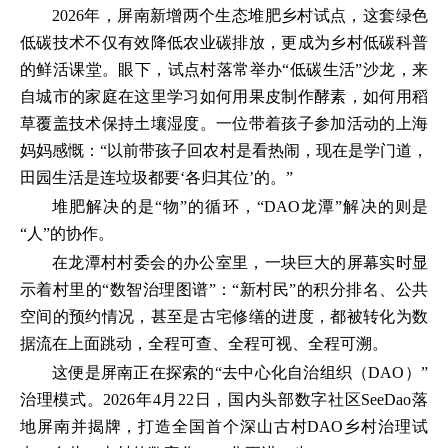
2026年，屏南新增两个生态堆肥乡村试点，这套绿色
低碳技术不仅有效降低农业碳排放，更成为乡村低碳科普
的鲜活课堂。眼下，试点村落常举办“低碳生活”沙龙，来
自城市的家庭在这里学习如何用果皮制作酵素，如何用稻
草覆盖技术保持土壤湿度。一位带着孩子参加活动的上海
妈妈感慨：“以前带孩子回农村是看热闹，现在是学门道，
田园生活是连垃圾都要‘各归其位’的。”
堆肥解决的是“物”的循环，“DAO龙潭”解决的则是
“人”的协作。
在龙潭村村委会的办公室里，一块巨大的屏幕实时显
示着村里的“数智治理图谱”：“新村民”的积分排名、公共
空间的预约情况，甚至是古宅修缮的进度，都被转化为数
据流在上面跳动，全程可查、全程可视、全程可溯。
这便是屏南正在探索的“去中心化自治组织（DAO）”
治理模式。2026年4月22日，国内头部数字社区SeeDao落
地屏南并揭牌，打造全国首个深山古村DAO乡村治理试