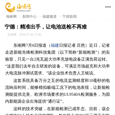

海峡网
>
新闻中心
>
福建频道
>
宁德新闻
宁德：精准出手，让电池送检不再难
东南网
2026-07-06 11:00
东南网7月6日报道（
福建
日报
记者 庄然
）
近日，记者
走进新能先锋检测科技集团（以下简称“新能检测”）的实
验室，只见一台2兆瓦超大功率充放电设备正满负荷运转。
“这是我们去年自主研发的设备，可满足市场超充和大功率
大电流脉冲测试需求。”该企业技术负责人王铭说。
这套系统具备万分之五的电流监测精度和10毫秒的电
流响应时间，能够模拟极端工况下的电池表现，让新能检
测能提供北美、欧洲市场要求的UL9540A检测服务，为国
内新能源企业出海提供“通行证”。
这样的技术突破，在新能检测已成常态。目前，该企