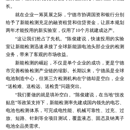
长。
就在企业一筹莫展之际，宁德市协调国资和银行分别
给予了新能检测充足的融资租赁和信贷资金，让原本规划
两年才能投用的新实验室，仅用了10个月就建成达产。
“这让我们抢占了先机。”陈俊建说，快速投用的实验
室让新能检测迅速承接了全球新能源电池头部企业的检测
业务，带来了客观的市场收益。
新能检测的崛起，不仅是单个企业的成功，更是宁德
市完善检验检测产业链的缩影。长期以来，宁德虽是全球
电池制造中心，但第三方检测机构在宁德却是空白，企业
“送检难、送检远、送检贵”问题突出。
“我们要做的就是填补空白。”陈俊建说，在当地“技改
贴息”等政策支持下，新能检测率先建成国内领先的电芯、
电池包检测体系，可完成电性能、机械可靠性、过充、过
放、短路、针刺等全项目测试，覆盖液态、固态及钠离子
电池全品类需求。