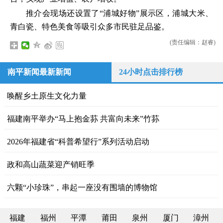
推介会现场还设置了“浦城好物”展示区，浦城大米、
青白瓷、特色美食等吸引众多市民驻足品鉴。
(责任编辑：赵睿)
南平新闻最新新闻
24小时点击排行榜
唤醒乡土原生文化力量
福建南平举办“马上抱金荪 共富向未来”竹荪
2026年福建省“科普希望行”系列活动启动
政和高山蔬菜迎产销旺季
六颗“小珍珠”，串起一座没有围墙的博物馆
福建
福州
平潭
莆田
泉州
厦门
漳州