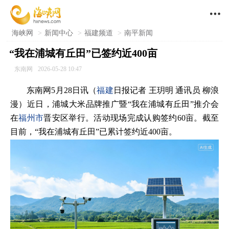

海峡网
>
新闻中心
>
福建频道
>
南平新闻
“我在浦城有丘田”已签约近400亩
东南网
2026-05-28 10:47
东南网5月28日讯（
福建
日报记者 王玥明 通讯员 柳浪
漫）近日，浦城大米品牌推广暨“我在浦城有丘田”推介会
在
福州市
晋安区举行。活动现场完成认购签约60亩。截至
目前，“我在浦城有丘田”已累计签约近400亩。