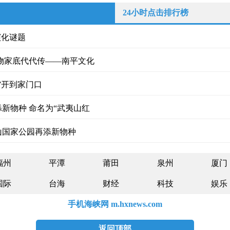
24小时点击排行榜
演化谜题
物家底代代传——南平文化
”开到家门口
新物种 命名为“武夷山红
山国家公园再添新物种
福州
平潭
莆田
泉州
厦门
国际
台海
财经
科技
娱乐
手机海峡网 m.hxnews.com
返回顶部