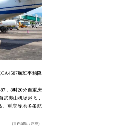
CA4587航班平稳降
7，8时20分自重庆
分自武夷山机场起飞，
岛、重庆等地多条航
(责任编辑：赵睿)