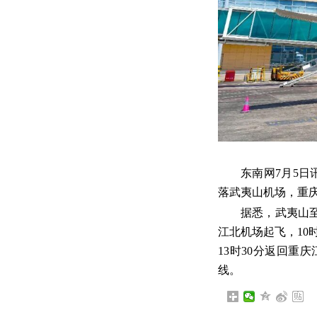
东南网7月5日
落武夷山机场，重
据悉，武夷山至
江北机场起飞，10时
13时30分返回
线。