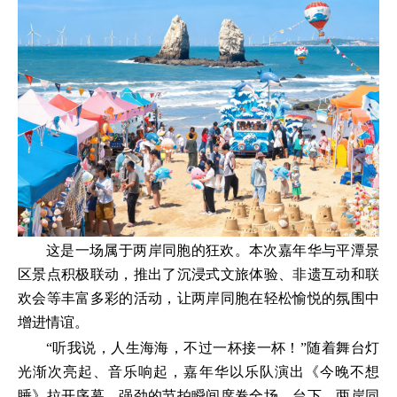
这是一场属于两岸同胞的狂欢。本次嘉年华与平潭景
区景点积极联动，推出了沉浸式文旅体验、非遗互动和联
欢会等丰富多彩的活动，让两岸同胞在轻松愉悦的氛围中
增进情谊。
“听我说，人生海海，不过一杯接一杯！”随着舞台灯
光渐次亮起、音乐响起，嘉年华以乐队演出《今晚不想
睡》拉开序幕，强劲的节拍瞬间席卷全场。台下，两岸同