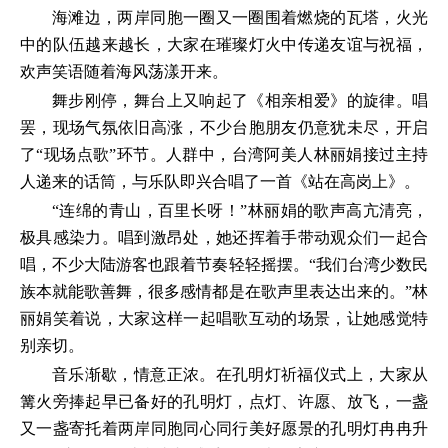
海滩边，两岸同胞一圈又一圈围着燃烧的瓦塔，火光
中的队伍越来越长，大家在璀璨灯火中传递友谊与祝福，
欢声笑语随着海风荡漾开来。
舞步刚停，舞台上又响起了《相亲相爱》的旋律。唱
罢，现场气氛依旧高涨，不少台胞朋友仍意犹未尽，开启
了“现场点歌”环节。人群中，台湾阿美人林丽娟接过主持
人递来的话筒，与乐队即兴合唱了一首《站在高岗上》。
“连绵的青山，百里长呀！”林丽娟的歌声高亢清亮，
极具感染力。唱到激昂处，她还挥着手带动观众们一起合
唱，不少大陆游客也跟着节奏轻轻摇摆。“我们台湾少数民
族本就能歌善舞，很多感情都是在歌声里表达出来的。”林
丽娟笑着说，大家这样一起唱歌互动的场景，让她感觉特
别亲切。
音乐渐歇，情意正浓。在孔明灯祈福仪式上，大家从
篝火旁捧起早已备好的孔明灯，点灯、许愿、放飞，一盏
又一盏寄托着两岸同胞同心同行美好愿景的孔明灯冉冉升