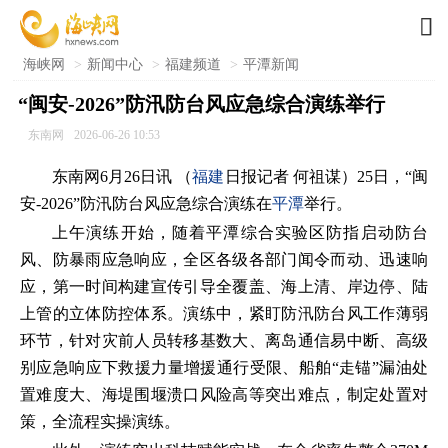

海峡网
>
新闻中心
>
福建频道
>
平潭新闻
“闽安-2026”防汛防台风应急综合演练举行
东南网
2026-06-26 10:53
东南网6月26日讯 （
福建
日报记者 何祖谋）25日，“闽
安-2026”防汛防台风应急综合演练在
平潭
举行。
上午演练开始，随着平潭综合实验区防指启动防台
风、防暴雨应急响应，全区各级各部门闻令而动、迅速响
应，第一时间构建宣传引导全覆盖、海上清、岸边停、陆
上管的立体防控体系。演练中，紧盯防汛防台风工作薄弱
环节，针对灾前人员转移基数大、离岛通信易中断、高级
别应急响应下救援力量增援通行受限、船舶“走锚”漏油处
置难度大、海堤围堰溃口风险高等突出难点，制定处置对
策，全流程实操演练。