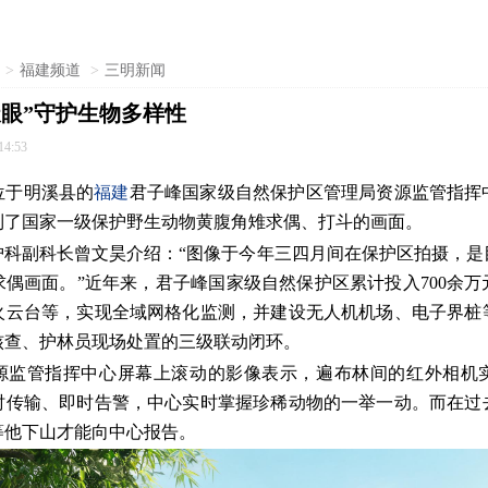
>
福建频道
>
三明新闻
天眼”守护生物多样性
14:53
位于明溪县的
福建
君子峰国家级自然保护区管理局资源监管指挥
到了国家一级保护野生动物黄腹角雉求偶、打斗的画面。
护科副科长曾文昊介绍：“图像于今年三四月间在保护区拍摄，是
偶画面。”近年来，君子峰国家级自然保护区累计投入700余
火云台等，实现全域网格化监测，并建设无人机机场、电子界桩
核查、护林员现场处置的三级联动闭环。
源监管指挥中心屏幕上滚动的影像表示，遍布林间的红外相机
时传输、即时告警，中心实时掌握珍稀动物的一举一动。而在过
等他下山才能向中心报告。