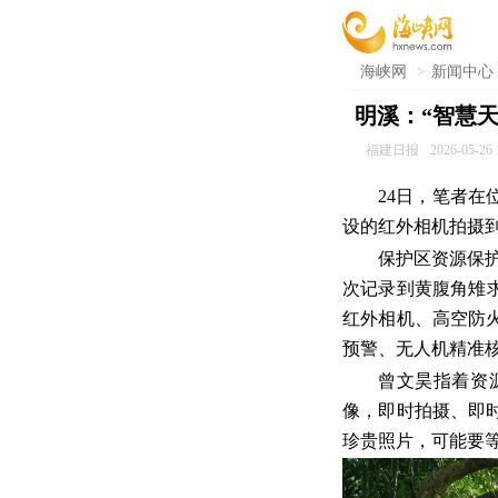
海峡网
>
新闻中心
明溪：“智慧
福建日报
2026-05-26 
24日，笔者在
设的红外相机拍摄
保护区资源保
次记录到黄腹角雉求
红外相机、高空防
预警、无人机精准
曾文昊指着资
像，即时拍摄、即
珍贵照片，可能要