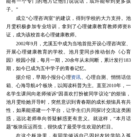
能有一个专门的地方让他们说说话，或许能帮到更多孩
子。”
成立“心理咨询室”的建议，得到学校的大力支持。池
月雯积极参加专业培训，拿到了心理健康教育教师师资B
证，成为该校首名心理健康教师。
2002年9月，尤溪五中成为当地首批开设心理咨询室、
开展心理健康教育的学校。池月雯同步推动创办《心育
园》校园小报，每月一期，20余年从未间断，累计发行183
期，如今已成为五中学子的青春记忆。
据介绍，早期小报分心理
资讯
、心理自测、悄悄话信
箱、心海导航4个板块，以阅读科普为主。直至2010年，一
名学生课间向老师倾诉“因喜欢打扮被同学议论”的烦恼，
池月雯给她开导时，突然意识到青春期的成长烦恼具有共
性，如果能搭建一个平台，让学生们共同探讨交流这类困
惑，远比老师单向答疑解惑更有意义。就这样，“本月话
题”板块应运而生，很快成了最受学生欢迎的栏目。
在这个板块里，有同学倾诉自己因好友转学陷入孤