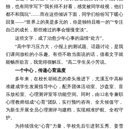
独，也有同学写下“我长得不好看，感觉被同学歧视，他们
都不和我玩”……而在这些倾诉下面，同学们纷纷写下暖心
回复——“世界上的美是多元的，你是独特且唯一的”“专注
自己的成长，那些难过的事会慢慢变淡”。
这些文字，成了治愈少年心事的温情“处方”。
“高中学习压力大，小报上的测试题、话题讨论，是我
们课间放松的小乐趣。有些不敢当面说的话，借着文字就
能畅所欲言，我觉得很解压。”高二学生吴小芳说。
一个中心，传递心育温度
多年来，在校长胡裕态的牵头推进下，尤溪五中高标
准建成学生发展指导中心，配齐团体活动室、沙盘室、音
乐放松室、心理测评室等功能空间。同时，由12名专兼职
心理教师组成“心育”团队，实行预约咨询、全天候值守，
为新生开展全员心理测评与建档，实现精准护航、全程守
护。
为持续强化“心育”力量，学校先后引进郭玉秀、姜雪