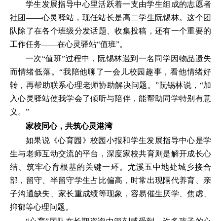
学生发展指导中心里活跃着一支由学生组成的志愿者
社团——心灵驿站，现任站长是高二学生阮锡林。这个团
队除了在各个班级分发话题、收集投稿，还有一个重要的
工作任务——在心灵驿站“值班”。
一次“值班”过程中，阮锡林遇到一名同学因物品遗失
而情绪低落。“我陪他聊了一会儿校园趣事，看他情绪好
转，再帮助联系心理老师协助解决问题。”阮锡林说，“加
入心灵驿站使我学会了倾听与陪伴，能帮助同学特别有意
义。”
家校同心，共筑心灵港湾
如果说《心育园》校园小报和学生发展指导中心是学
生与老师互动交流的平台，深度家校共育则是解开成长心
结、筑牢心育根基的关键一环。尤溪五中地处城乡接合
部，留守、半留守学生占比偏高，时常出现隔代养育、亲
子沟通缺失、家长重成绩等现象，容易催生厌学、焦虑、
抑郁等心理问题。