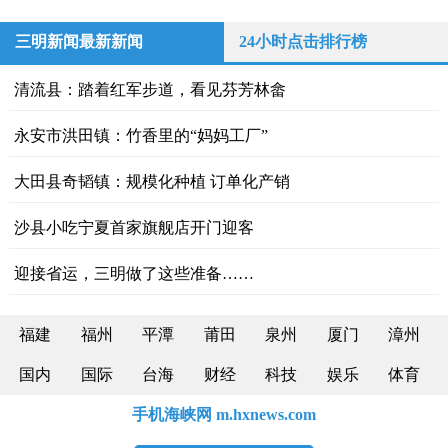
三明新闻最新新闻
24小时点击排行榜
清流县：踏着红军步道，看见芬芳林畲
永安市洪田镇：竹香里的“妈妈工厂”
大田县奇韬镇：规模化种植 订单化产销
沙县小吃宁夏首家旗舰店开门迎客
迎接省运，三明做了这些准备……
福建
福州
平潭
莆田
泉州
厦门
漳州
国内
国际
台海
财经
科技
娱乐
体育
手机海峡网 m.hxnews.com