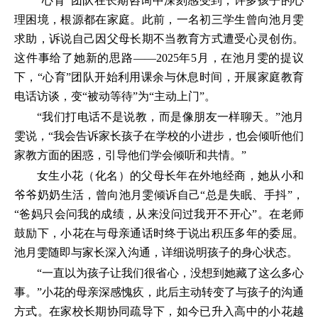
“心育”团队在长期咨询中深刻感受到，许多孩子的心
理困境，根源都在家庭。此前，一名初三学生曾向池月雯
求助，诉说自己因父母长期不当教育方式遭受心灵创伤。
这件事给了她新的思路——2025年5月，在池月雯的提议
下，“心育”团队开始利用课余与休息时间，开展家庭教育
电话访谈，变“被动等待”为“主动上门”。
“我们打电话不是说教，而是像朋友一样聊天。”池月
雯说，“我会告诉家长孩子在学校的小进步，也会倾听他们
家教方面的困惑，引导他们学会倾听和共情。”
女生小花（化名）的父母长年在外地经商，她从小和
爷爷奶奶生活，曾向池月雯倾诉自己“总是失眠、手抖”，
“爸妈只会问我的成绩，从来没问过我开不开心”。在老师
鼓励下，小花在与母亲通话时终于说出积压多年的委屈。
池月雯随即与家长深入沟通，详细说明孩子的身心状态。
“一直以为孩子让我们很省心，没想到她藏了这么多心
事。”小花的母亲深感愧疚，此后主动转变了与孩子的沟通
方式。在家校长期协同疏导下，如今已升入高中的小花越