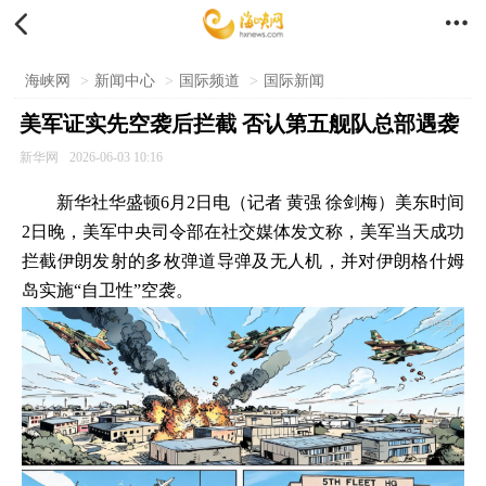


海峡网
>
新闻中心
>
国际频道
>
国际新闻
美军证实先空袭后拦截 否认第五舰队总部遇袭
新华网
2026-06-03 10:16
新华社华盛顿6月2日电（记者 黄强 徐剑梅）美东时间
2日晚，美军中央司令部在社交媒体发文称，美军当天成功
拦截伊朗发射的多枚弹道导弹及无人机，并对伊朗格什姆
岛实施“自卫性”空袭。