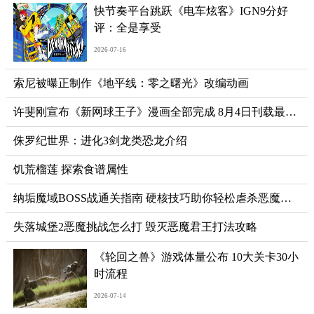
快节奏平台跳跃《电车炫客》IGN9分好
评：全是享受
2026-07-16
索尼被曝正制作《地平线：零之曙光》改编动画
许斐刚宣布《新网球王子》漫画全部完成 8月4日刊载最终话
侏罗纪世界：进化3剑龙类恐龙介绍
饥荒榴莲 探索食谱属性
纳垢魔域BOSS战通关指南 硬核技巧助你轻松虐杀恶魔亲王
失落城堡2恶魔挑战怎么打 毁灭恶魔君王打法攻略
《轮回之兽》游戏体量公布 10大关卡30小
时流程
2026-07-14