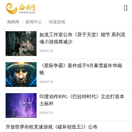

海峡网
>
新闻中心
>
动漫游戏
如龙工作室公布《异于天堂》细节 系列灵
魂小游戏将减少
2026-07-23
《星际争霸》新作或于9月暴雪嘉年华揭
晓
2026-07-23
印度动作RPG《巴拉特时代》立志打造本
土标杆
2026-07-23
开放世界街机竞速游戏《破坏创造王2》公布