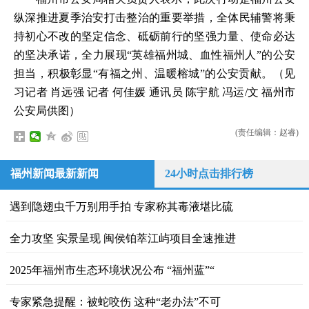
纵深推进夏季治安打击整治的重要举措，全体民辅警将秉
持初心不改的坚定信念、砥砺前行的坚强力量、使命必达
的坚决承诺，全力展现“英雄福州城、血性福州人”的公安
担当，积极彰显“有福之州、温暖榕城”的公安贡献。（见
习记者 肖远强 记者 何佳媛 通讯员 陈宇航 冯运/文 福州市
公安局供图）
(责任编辑：赵睿)
福州新闻最新新闻
24小时点击排行榜
遇到隐翅虫千万别用手拍 专家称其毒液堪比硫
全力攻坚 实景呈现 闽侯铂萃江屿项目全速推进
2025年福州市生态环境状况公布 “福州蓝”“
专家紧急提醒：被蛇咬伤 这种“老办法”不可