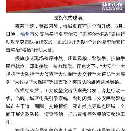
授旗仪式现场。
夜幕垂落，警徽闪耀，榕城夏夜守护全面升级。6月1
日晚，
福州市
公安局举行夏季治安打击整治“榕盾”集结行
动攻坚突击队授旗仪式，正式拉开为期4个月的夏季治安打
击整治“榕盾”行动大幕。
授旗仪式现场秩序井然、庄重肃穆，擎旗手、护旗手
应声就位，郑重接旗、奋力舞旗。夜色之下，“大安全”“大
指挥”“大防控”“大侦查”“大法制”“大交管”“大巡防”“大服
务”“大数据”“大保障”等10支攻坚突击队的旗帜迎风飘扬。
仪式结束后，10支攻坚突击队率先出发，奔赴行动一
线。当晚，城区街头引擎轰鸣、警灯闪烁，公安民警聚焦
城市主干道、商圈、交通枢纽、夜市摊点等重点区域，全
面开展巡逻防控、清查整治、打击震慑等各项治安整治工
作。
福州市公安局相关负责人表示，此次行动是福州公安