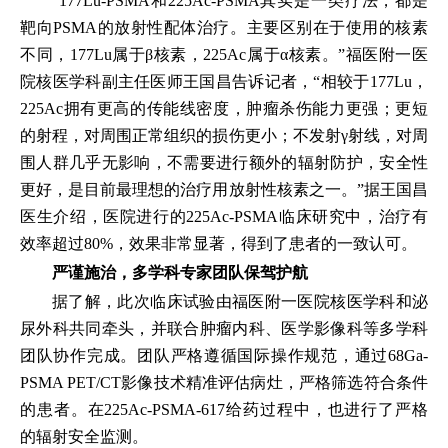
“177Lu-PSMA和225Ac-PSMA其实是一类疗法，都是
靶向PSMA的放射性配体治疗。主要区别在于使用的核素
不同，177Lu属于β核素，225Ac属于α核素。”福医附一医
院核医学科副主任医师王国昌告诉记者，“相较于177Lu，
225Ac拥有更高的传能线密度，肿瘤杀伤能力更强；更短
的射程，对周围正常组织的损伤更小；不发射γ射线，对周
围人群几乎无影响，不需要进行额外的辐射防护，安全性
更好，是目前最理想的治疗用放射性核素之一。”据王国昌
医生介绍，医院进行的225Ac-PSMA临床研究中，治疗有
效率超过80%，效果非常显著，得到了患者的一致认可。
严谨施治，多学科专家团队保驾护航
据了解，此次临床试验由福医附一医院核医学科和泌
尿外科共同牵头，并联合肿瘤内科、医学影像科等多学科
团队协作完成。团队严格遵循国际操作规范，通过68Ga-
PSMA PET/CT影像技术精准评估病灶，严格筛选符合条件
的患者。在225Ac-PSMA-617给药过程中，也进行了严格
的辐射安全监测。