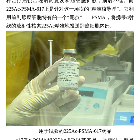
种治疗后仍出现耐药复发和癌细胞扩散，预后不佳。而
225Ac-PSMA-617正是针对这一顽疾的“精准核导弹”。它利
用前列腺癌细胞特有的一个“靶点”——PSMA，将携带α射
线的放射性核素225Ac精准地投送到癌细胞内部。
用于试验的225Ac-PSMA-617药品