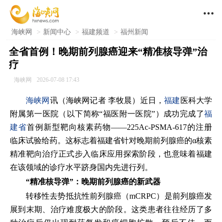

海峡网
>
新闻中心
>
福建频道
>
福州新闻
全省首例！晚期前列腺癌迎来“精准核导弹”治
疗
海峡网
2026-07-08 17:43
海峡网
讯（海峡网记者 李牧晨）近日，
福建
医科大学
附属第一医院（以下简称“福医附一医院”）成功完成了
福
建省
首例新型靶向核素药物——225Ac-PSMA-617的注册
临床试验给药。这标志着福建省针对晚期前列腺癌的α核素
精准靶向治疗正式步入临床应用探索阶段，也意味着福建
在该领域的诊疗水平跻身国内先进行列。
“
精准核导弹
”
：晚期前列腺癌的新武器
转移性去势抵抗性前列腺癌（mCRPC）是前列腺癌发
展到末期、治疗难度极大的阶段。这类患者往往经历了多