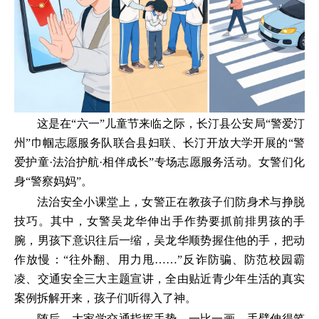
这是在“六一”儿童节来临之际，长汀县公安局“警爱汀
州”巾帼志愿服务队联合县妇联、长汀开放大学开展的“警
爱护童·法治护航·相伴成长”专场志愿服务活动。女警们化
身“警察妈妈”。
法治安全小课堂上，女警正在教孩子们防身术与挣脱
技巧。其中，女警吴龙华伸出手作势要抓前排男孩的手
腕，男孩下意识往后一缩，吴龙华顺势握住他的手，把动
作放慢：“往外翻、用力甩……”反诈防骗、防范校园霸
凌、交通安全三大主题宣讲，全由贴近青少年生活的真实
案例拆解开来，孩子们听得入了神。
随后，大家学交通指挥手势，一比一画，手臂伸得笔