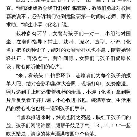
直。“警察姐姐教会我们识别诈骗套路，教我们勇敢对校园
霸凌说不，还告诉我们遇到危险要第一时间向老师、家长
求助。”学生小霖（化名）说。
栽种多肉环节，女警与孩子们一对一、小组结对围
坐，在老师指导下铺土、栽种、浇水、造型。小鸿（化
名）把多肉种歪了，结对的女警俞桂枫也不急，陪着她轻
轻扶正，再添点土。劳作间隙，女警们与孩子们促膝长
谈，耐心倾听他们的心声。
“来，看镜头！”拍照环节，志愿者们为每个孩子拍摄
单人照、结对合影和集体大合照，现场打印、免费赠送。
照片递到手上时还带着机器的余温，小涛（化名）拿到照
片后反复看了好几遍，小心收进书包。装满零食、生活用
品的爱心礼包也逐一送到孩子们手中。
当蛋糕推进来时，烛光也随之亮起，映红了孩子们的
脸。孩子们闭眼许愿，腮帮子鼓足了气，“3，2，1！”一起
吹灭蜡烛，清脆的笑声洒满校园每个角落。