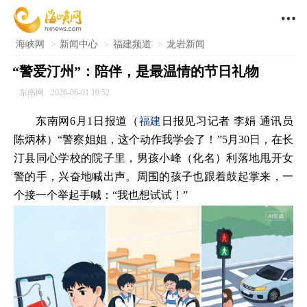

海峡网
>
新闻中心
>
福建频道
>
龙岩新闻
“警爱汀州”：陪伴，是最温情的节日礼物
东南网
2026-06-01 10:52
东南网6月1日报道（
福建
日报见习记者 李娟 通讯员
陈炳林）“警察姐姐，这个动作我学会了！”5月30日，在长
汀县同心学校的院子里，男孩小峰（化名）利落地甩开女
警的手，兴奋地喊出声。周围的孩子也跟着鼓起掌来，一
个接一个举起手喊：“我也想试试！”