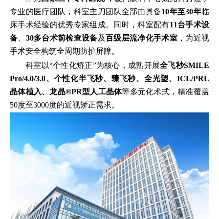
专业的医疗团队，科室主刀团队全部由具备
10年至30年
临
床手术经验的优秀专家组成。同时，科室配有
11台手术设
备
、
30多台术前检查设备
及
百级层流净化手术室
，为近视
手术安全构筑全周期防护屏障。
科室以“个性化矫正”为核心，成熟开展
全飞秒SMILE
Pro/4.0/3.0、
个性化半飞秒
、臻飞秒、全光塑、ICL/PRL
晶体植入、龙晶®PR型人工晶体
等多元化术式，精准覆盖
50度至3000度的近视矫正需求。