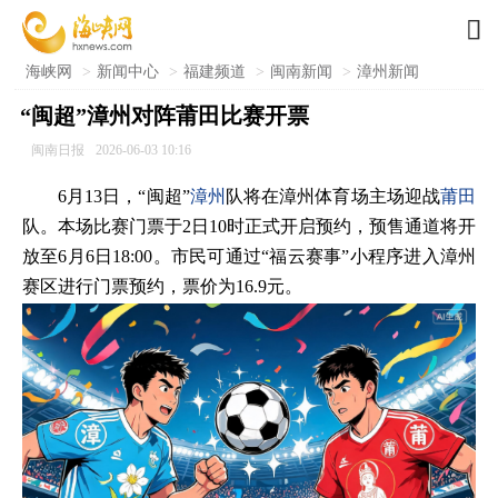

海峡网
>
新闻中心
>
福建频道
>
闽南新闻
>
漳州新闻
“闽超”漳州对阵莆田比赛开票
闽南日报
2026-06-03 10:16
6月13日，“闽超”
漳州
队将在漳州体育场主场迎战
莆田
队。本场比赛门票于2日10时正式开启预约，预售通道将开
放至6月6日18:00。市民可通过“福云赛事”小程序进入漳州
赛区进行门票预约，票价为16.9元。