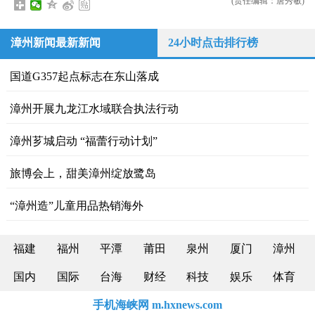
(责任编辑：唐秀敏)
漳州新闻最新新闻
24小时点击排行榜
国道G357起点标志在东山落成
漳州开展九龙江水域联合执法行动
漳州芗城启动 “福蕾行动计划”
旅博会上，甜美漳州绽放鹭岛
“漳州造”儿童用品热销海外
福建
福州
平潭
莆田
泉州
厦门
漳州
国内
国际
台海
财经
科技
娱乐
体育
手机海峡网 m.hxnews.com