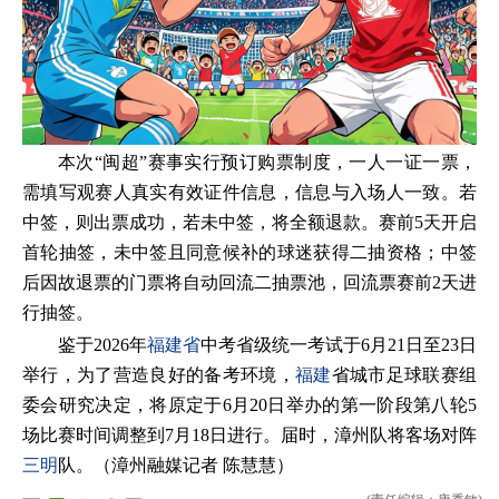
本次“闽超”赛事实行预订购票制度，一人一证一票，
需填写观赛人真实有效证件信息，信息与入场人一致。若
中签，则出票成功，若未中签，将全额退款。赛前5天开启
首轮抽签，未中签且同意候补的球迷获得二抽资格；中签
后因故退票的门票将自动回流二抽票池，回流票赛前2天进
行抽签。
鉴于‌2026年
福建省
中考省级统一考试于6月21日至23日
举行，为了营造良好的备考环境，
福建
省城市足球联赛组
委会研究决定，将原定于6月20日举办的第一阶段第八轮5
场比赛时间调整到7月18日进行。届时，漳州队将客场对阵
三明
队。（漳州融媒记者 陈慧慧）