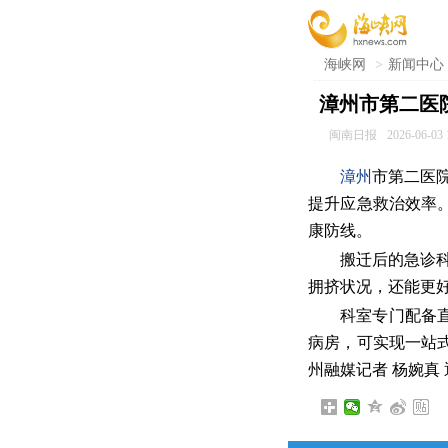
海峡网
>
新闻中心
漳州市第二医
闽南日报
2026-06-03 
漳州
市第二医
提升应急救治效率
康防线。
搬迁后的急诊
拥挤状况，还能更
科室专门配备
病房，可实现一站
州融媒记者 杨婉真 