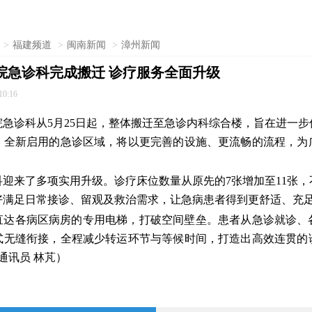
>
福建频道
>
闽南新闻
>
漳州新闻
院急诊科完成搬迁 诊疗服务全面升级
10:16
院急诊科从5月25日起，整体搬迁至急诊内科综合楼，旨在进一
。全新启用的急诊区域，将以更完善的设施、更流畅的流程，为
科迎来了多项实用升级。诊疗床位数量从原先的7张增加至11张
好满足日常接诊、留观及救治需求，让急病患者得到更舒适、充
直达各病区病房的专用电梯，打破空间壁垒。患者从急诊就诊、
式无缝衔接，全程减少转运环节与等候时间，打造出高效连贯的
通讯员 林芃）