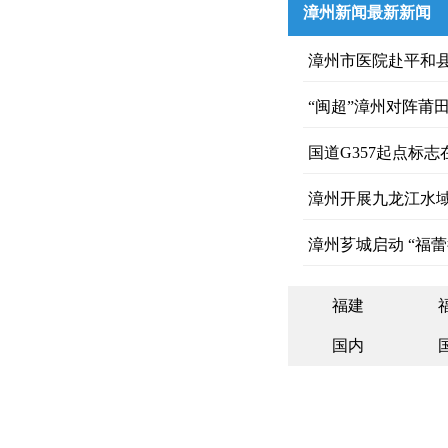
漳州新闻最新新闻
漳州市医院赴平和
“闽超”漳州对阵莆
国道G357起点标
漳州开展九龙江水
漳州芗城启动 “福
福建
国内