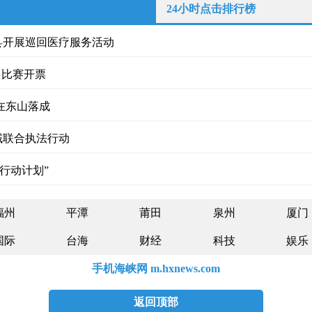
24小时点击排行榜
县开展巡回医疗服务活动
田比赛开票
志在东山落成
域联合执法行动
蕾行动计划”
福州
平潭
莆田
泉州
厦门
国际
台海
财经
科技
娱乐
手机海峡网 m.hxnews.com
返回顶部