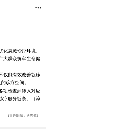

步优化急救诊疗环境、
广大群众筑牢生命健
，不仅能有效改善就诊
足的诊疗空间。
各项检查到转入对应
诊疗服务链条。（漳
(责任编辑：唐秀敏)