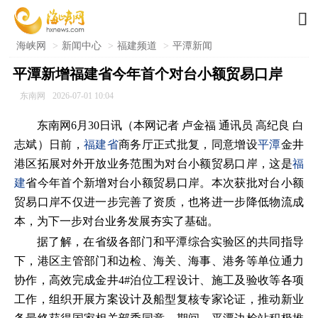

海峡网
>
新闻中心
>
福建频道
>
平潭新闻
平潭新增福建省今年首个对台小额贸易口岸
东南网
2026-07-01 10:04
东南网6月30日讯（本网记者 卢金福 通讯员 高纪良 白
志斌）日前，
福建省
商务厅正式批复，同意增设
平潭
金井
港区拓展对外开放业务范围为对台小额贸易口岸，这是
福
建
省今年首个新增对台小额贸易口岸。本次获批对台小额
贸易口岸不仅进一步完善了资质，也将进一步降低物流成
本，为下一步对台业务发展夯实了基础。
据了解，在省级各部门和平潭综合实验区的共同指导
下，港区主管部门和边检、海关、海事、港务等单位通力
协作，高效完成金井4#泊位工程设计、施工及验收等各项
工作，组织开展方案设计及船型复核专家论证，推动新业