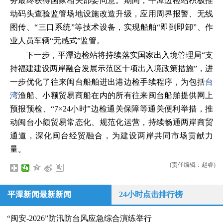
务最终获得国家相关部委同意。期间，平潭边检站积极推
动码头查验监管场地设施改造升级，应用周界报警、无线
图传、“三口系统”等技术设备，实现船舶“即到即卸”、作
业人员车辆“无感式”监管。
下一步，平潭边检站将持续落实国家出入境管理局“支
持福建建设两岸融合发展示范区十项出入境政策措施”，进
一步优化了往来闽台船舶进出港边检手续程序，为包括
台
湾
渔船、小额贸易商船在内的所有往来闽台船舶提供网上
预报预检、“7×24小时”边检通关保障等通关便利举措，推
动闽台小额贸易常态化、规范化运营，持续畅通两岸商贸
通道，深化闽台经贸融合，为建设两岸共同市场贡献力
量。
(责任编辑：赵睿)
平潭新闻最新新闻
24小时点击排行榜
“闽安-2026”防汛防台风应急综合演练举行