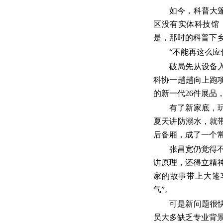
如今，科普大
区没有实体科技馆，
是，那时的科普下
“不能再这么应
破局先从设备
科协一趟趟向上跑
的新一代26件展品
有了新家底，
夏天讲防溺水，就
后备厢，成了一个常
张昌宽仍觉得
讲原理，还得立精神
家的故事带上大篷
气”。
可是新问题很
员大多缺乏专业背