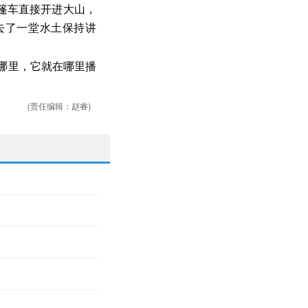
篷车直接开进大山，
去了一堂水土保持讲
到哪里，它就在哪里播
(责任编辑：赵睿)