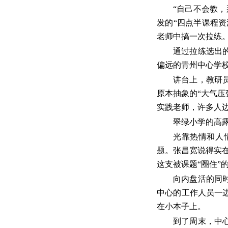
“自己不会教，
发的“四点半课程资
老师中搞一次拉练
通过拉练选出
偏远的青州中心学
讲台上，教研
原本抽象的“大气压
实践老师，许多人
翠绿小学的高
光靠热情和人
题。张昌宽说得实在
这支被课题“圈住”
向内盘活的同时
中心的工作人员一
在小本子上。
到了周末，中