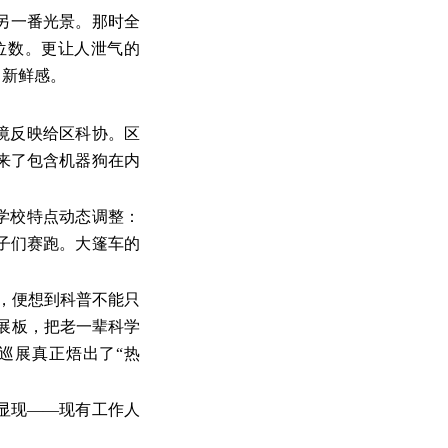
是另一番光景。那时全
个位数。更让人泄气的
了新鲜感。
境反映给区科协。区
来了包含机器狗在内
学校特点动态调整：
子们赛跑。大篷车的
，便想到科普不能只
的展板，把老一辈科学
巡展真正焐出了“热
显现——现有工作人