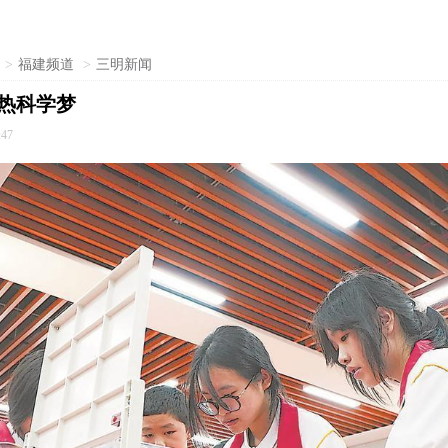
>
福建频道
>
三明新闻
焐热科学梦
:47