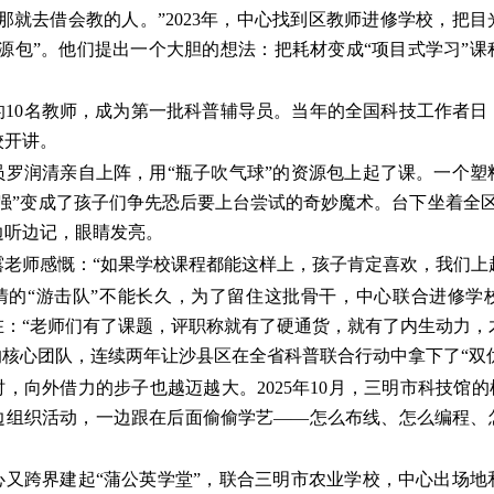
那就去借会教的人。”2023年，中心找到区教师进修学校，把
源包”。他们提出一个大胆的想法：把耗材变成“项目式学习”
。
的10名教师，成为第一批科普辅导员。当年的全国科技工作者日
校开讲。
员罗润清亲自上阵，用“瓶子吹气球”的资源包上起了课。一个塑
强”变成了孩子们争先恐后要上台尝试的奇妙魔术。台下坐着全区
边听边记，眼睛发亮。
露老师感慨：“如果学校课程都能这样上，孩子肯定喜欢，我们上
情的“游击队”不能长久，为了留住这批骨干，中心联合进修学
：“老师们有了课题，评职称就有了硬通货，就有了内生动力，才
的核心团队，连续两年让沙县区在全省科普联合行动中拿下了“双
，向外借力的步子也越迈越大。2025年10月，三明市科技馆的
边组织活动，一边跟在后面偷偷学艺——怎么布线、怎么编程、
心又跨界建起“蒲公英学堂”，联合三明市农业学校，中心出场地