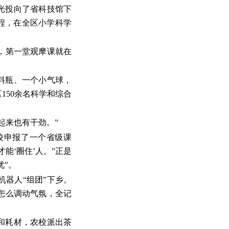
目光投向了省科技馆下
课程，在全区小学科学
，第一堂观摩课就在
料瓶、一个小气球，
150余名科学和综合
起来也有干劲。”
校申报了一个省级课
能‘圈住’人。”正是
优”。
机器人“组团”下乡。
怎么调动气氛，全记
和耗材，农校派出茶