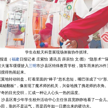
学生在航天科普展现场体验协作抓球。
日报道（
福建
日报记者 庄紫怡 通讯员 薛辰怡 文/图）
“隐形术”“
普大篷车缓缓驶入
三明
市沙县区特殊教育学校，随车而来的26件
园搅得热闹起来。
翼地转动转盘，盯着里面的“棒子”忽长忽短，嘴巴张成了“O”
揭秘翻板”，像发现了魔术师的机关，兴奋地拽了拽老师的衣角
好奇的目光交织，汇成一种让人心头一热的温度。
，沙县区青少年学生校外活动中心主任张昌宽静静地看了一会儿
心田，靠的不是运气，而是四年如一日磨出来的硬功夫。