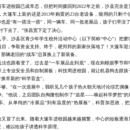
篷车进校园已成常态，但把时间拨回到2022年之前，沙县完全
大篷车上装的还是2013年购置的23台老设备，能用的只剩
乡也是“有一搭没一搭”，同一辆车、同一批老展品，孩子们早没
付下去了。”张昌宽下定了决心。
入手。沙县区青少年学生校外活动中心（以下简称“中心”）把窘
项目，争取资金支持。终于，硬邦邦的新家伙落地了！大篷车迎
，那辆老旧的“战车”总算换上了新装备。
玩法也跟着变了。过去是“一车展品走到底”，现在则根据季节和
带上专业安全员和自制展板；科技周进校园，就让机器狗去跟孩
换常新的“科学盲盒”。
不够。“在一次巡展中，我听见几个孩子热火朝天地讨论综艺偶像
。”他说，之后团队自掏腰包制作了“追星——唤起科学梦想”
车。从单纯的“冷展品”到有温度的“热展板”，科普加思政，把
快又冒了出来。随着大篷车进校园越来越频繁，中心的短板逐渐
景，难以给孩子讲透科学原理。