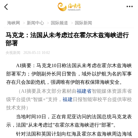


海峡网
>
新闻中心
>
国际频道
>
国际新闻
马克龙：法国从未考虑过在霍尔木兹海峡进行
部署
央视新闻
2026-05-11 10:02
AI摘要：马克龙10日称法国从未考虑在霍尔木兹海峡
部署军力；伊朗副外长同日警告，域外以护航为名的军事
存在只会加剧危机，强调唯有伊朗有权保障海峡安全。
（AI摘要及本文部分素材由
福建省
智能媒体资源库省
级平台提供“智媒+”支持，
福建
日报智能审校平台提供审校
技术支持）
当地时间10日，正在肯尼亚访问的法国总统马克龙表
示，法国“从未考虑过”在霍尔木兹海峡进行“部署”。
针对法国和英国计划向红海及霍尔木兹海峡周边海域