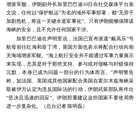
增派军舰，伊朗副外长加里巴巴迪10日在社交媒体平台发
文说，任何以“保护航运”为名的域外军事部署，都“无异于
加剧危机，将这一关键水道军事化”。只有伊朗能够保障该
海峡的安全，且不允许任何国家干涉。
加里巴巴迪在声明里说，法国已宣布派遣“戴高乐”号
航母前往红海和亚丁湾，英国方面也表示将配合行动向相
关海域增派军舰。“海上航行安全并不能通过军事力量展示
来实现，尤其是对于那些支持、参与或对侵略与封锁保持
沉默，本身已成为问题一部分的行为体而言。”声明警告
称，如法国、英国或其他国家配合美国在霍尔木兹海峡采
取被伊方认定为违反国际法的行动，伊朗武装部队将作出
“坚决且迅速的回应”。伊朗郑重建议这些国家不要使局势
进一步复杂化。（总台记者 陈明磊）