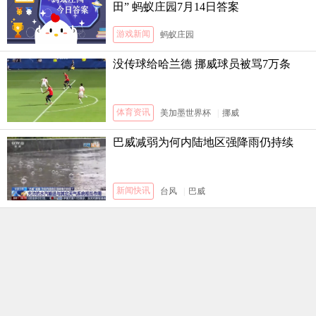
田” 蚂蚁庄园7月14日答案
游戏新闻
蚂蚁庄园
没传球给哈兰德 挪威球员被骂7万条
体育资讯
美加墨世界杯
|
挪威
巴威减弱为何内陆地区强降雨仍持续
新闻快讯
台风
|
巴威