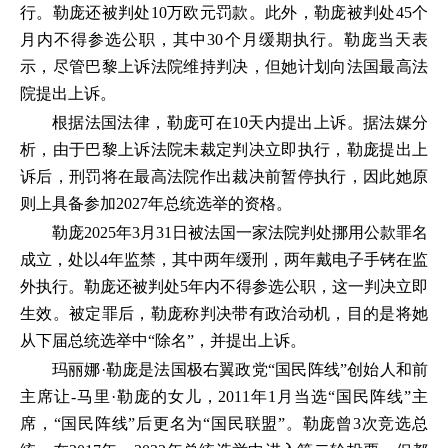
行。勒庞还被判处10万欧元罚款。此外，勒庞被判处45个
月内不得参选公职，其中30个月缓期执行。勒庞当天表
示，尽管巴黎上诉法院维持判决，但她计划向法国最高法
院提出上诉。
根据法国法律，勒庞可在10天内提出上诉。据法媒分
析，由于巴黎上诉法院未裁定判决立即执行，勒庞提出上
诉后，刑罚将在最高法院作出裁决前暂停执行，因此她原
则上具备参加2027年总统选举的资格。
勒庞2025年3月31日被法国一家法院判处挪用公款罪名
成立，处以4年监禁，其中两年缓刑，两年戴电子手铐在监
外执行。勒庞还被判处5年内不得参选公职，这一判决立即
生效。被定罪后，勒庞称判决带有政治动机，目的是将她
从下届总统选举中“除名”，并提出上诉。
玛丽娜·勒庞是法国极右翼政党“国民阵线”创始人和前
主席让-马里·勒庞的女儿，2011年1月当选“国民阵线”主
席，“国民阵线”后更名为“国民联盟”。勒庞曾3次竞选总