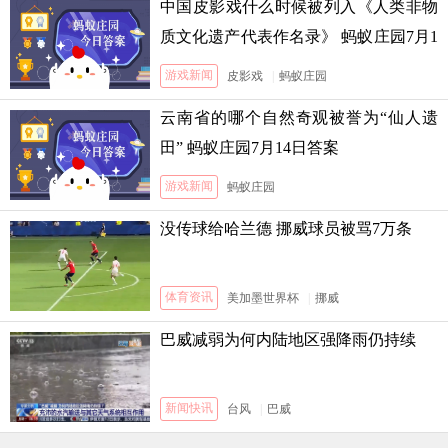
中国皮影戏什么时候被列入《人类非物
质文化遗产代表作名录》 蚂蚁庄园7月1
3日答案
游戏新闻
皮影戏
|
蚂蚁庄园
云南省的哪个自然奇观被誉为“仙人遗
田” 蚂蚁庄园7月14日答案
游戏新闻
蚂蚁庄园
没传球给哈兰德 挪威球员被骂7万条
体育资讯
美加墨世界杯
|
挪威
巴威减弱为何内陆地区强降雨仍持续
新闻快讯
台风
|
巴威