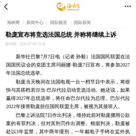


海峡网
>
新闻中心
>
国际频道
>
国际新闻
勒庞宣布将竞选法国总统 并称将继续上诉
新华网
2026-07-08 15:46
新华社巴黎7月7日电（记者 孙毅）法国国民联盟在法
国国民议会的党团主席玛丽娜·勒庞7日宣布，将参加2027
年法国总统选举。
勒庞当天晚间在法国电视一台一档节目中表示，将很
快与其搭档若尔当·巴尔代拉启动竞选活动。她还说，如果
赢得2027年总统选举，将任命巴尔代拉为总理。巴尔代拉
2022年接替勒庞担任国民联盟主席，被视为其接班人。
巴黎上诉法院7日作出判决，维持此前对勒庞挪用公款
案的有罪判决，但对其刑罚作出调整。根据判决，勒庞被
处以3年监禁，其中两年缓刑，一年戴电子手铐在监外执