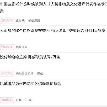
中国皮影戏什么时候被列入《人类非物质文化遗产代表作名录》 
案
游戏新闻
皮影戏
|
蚂蚁庄园
云南省的哪个自然奇观被誉为“仙人遗田” 蚂蚁庄园7月14日答案
游戏新闻
蚂蚁庄园
没传球给哈兰德 挪威球员被骂7万条
体育资讯
美加墨世界杯
|
挪威
巴威减弱为何内陆地区强降雨仍持续
新闻快讯
台风
|
巴威