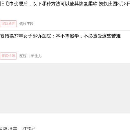
旧毛巾变硬后，以下哪种方法可以使其恢复柔软 蚂蚁庄园8月8
游戏新闻
蚂蚁庄园
被错换37年女子起诉医院：本不需辍学，不必遭受这些苦难
新闻快讯
医院
|
新生儿
猛增 批美、打“独”、