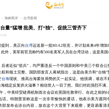
>
海峡两岸
>
台湾新闻
台量”猛增 批美、打“独”、促统三管齐下
19:00
者提到，美正向
台湾
运送新一批M1A2坦克，并计划未来4年增
此外，美军前官员称约有500名美军人员在台湾活动，这是美
，后者近似“驻兵”，均严重违反一个中国原则和中美三个联合公
主权和领土完整。国防部发言人蒋斌指出，这是由美方和“台独”
变
台海
现状、推高台海紧张局势的又一起实证。他强调，谁在不
台海稳定反复拱火滋事？相信世人一目了然。我们对此强烈不满
下午，中美经贸磋商机制首次会议在英国伦敦举行。在此之前的6
电话。特朗普宣称这是一次非常愉快的通话，他表示美方愿同
防部发布会涉台内容，放在这个大背景下来观察，更容易看清