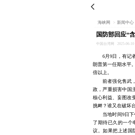

海峡网
>
新闻中心
国防部回应“含
中国台湾网
2025-06-10 
6月9日，有记
朗普第一任期水平。
倍以上。
前者强化售武
政，严重损害中国
核心利益、妄图改
挑衅？谁又在破坏
当地时间9日
了期待已久的一个
议。如果把上述国