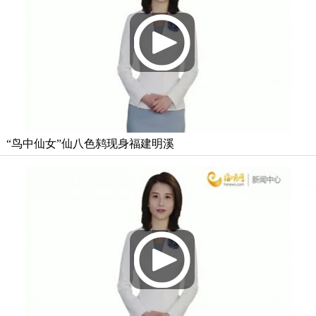
“鸟中仙女”仙八色鸫现身福建明溪