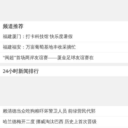
频道推荐
福建厦门：打卡科技馆 快乐度暑假
福建福安：万亩葡萄基地丰收采摘忙
“闽超”首场两岸友谊赛——厦金足球友谊赛在
24小时新闻排行
赖清德当众吃狗粮吓坏警卫人员 前绿营民代郭
哈兰德梅开二度 挪威淘汰巴西 历史上首次晋级