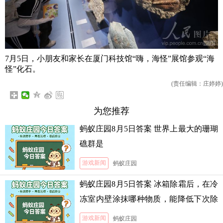
7月5日，小朋友和家长在厦门科技馆“嗨，海怪”展馆参观“海
怪”化石。
(责任编辑：庄婷婷)
为您推荐
蚂蚁庄园8月5日答案 世界上最大的珊瑚
礁群是
游戏新闻
蚂蚁庄园
蚂蚁庄园8月5日答案 冰箱除霜后，在冷
冻室内壁涂抹哪种物质，能降低下次除
霜的难度
游戏新闻
蚂蚁庄园