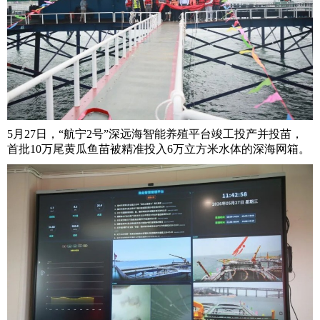
5月27日，“航宁2号”深远海智能养殖平台竣工投产并投苗，
首批10万尾黄瓜鱼苗被精准投入6万立方米水体的深海网箱。