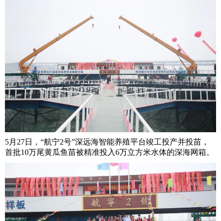
5月27日，“航宁2号”深远海智能养殖平台竣工投产并投苗，
首批10万尾黄瓜鱼苗被精准投入6万立方米水体的深海网箱。