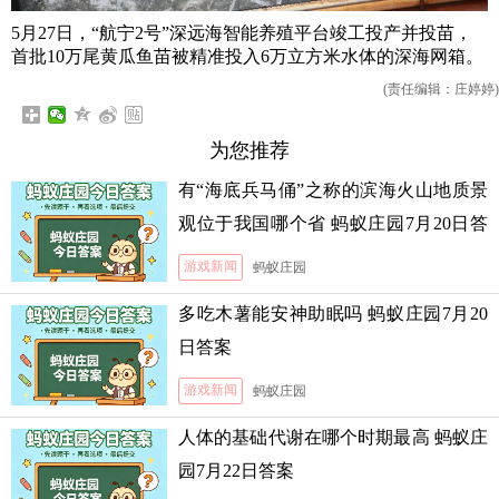
5月27日，“航宁2号”深远海智能养殖平台竣工投产并投苗，
首批10万尾黄瓜鱼苗被精准投入6万立方米水体的深海网箱。
(责任编辑：庄婷婷)
为您推荐
有“海底兵马俑”之称的滨海火山地质景
观位于我国哪个省 蚂蚁庄园7月20日答
案
游戏新闻
蚂蚁庄园
多吃木薯能安神助眠吗 蚂蚁庄园7月20
日答案
游戏新闻
蚂蚁庄园
人体的基础代谢在哪个时期最高 蚂蚁庄
园7月22日答案