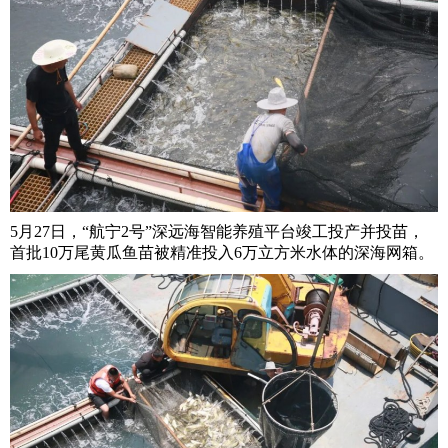
5月27日，“航宁2号”深远海智能养殖平台竣工投产并投苗，
首批10万尾黄瓜鱼苗被精准投入6万立方米水体的深海网箱。