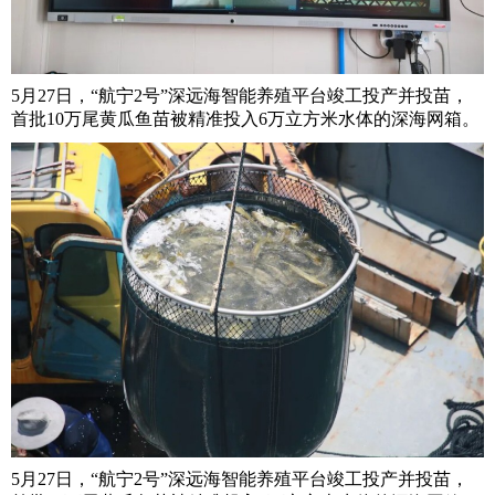
5月27日，“航宁2号”深远海智能养殖平台竣工投产并投苗，
首批10万尾黄瓜鱼苗被精准投入6万立方米水体的深海网箱。
5月27日，“航宁2号”深远海智能养殖平台竣工投产并投苗，