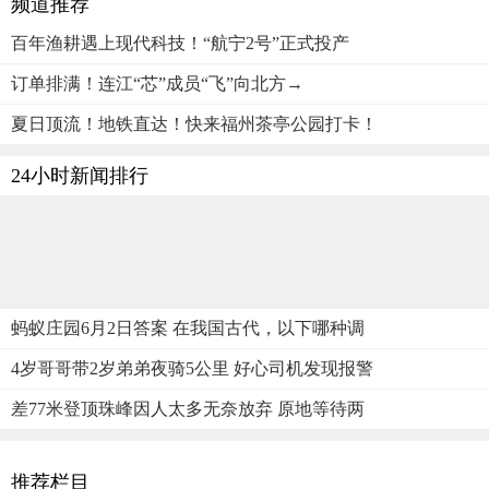
频道推荐
百年渔耕遇上现代科技！“航宁2号”正式投产
订单排满！连江“芯”成员“飞”向北方→
夏日顶流！地铁直达！快来福州茶亭公园打卡！
24小时新闻排行
蚂蚁庄园6月2日答案 在我国古代，以下哪种调
4岁哥哥带2岁弟弟夜骑5公里 好心司机发现报警
差77米登顶珠峰因人太多无奈放弃 原地等待两
推荐栏目