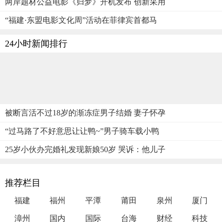
两岸题材公益电影《归梦》开机发布 创新采用
“福建·东盟电影文化周”活动在菲律宾首都马
24小时新闻排行
被断言活不过18岁的渐冻症男子结婚 妻子怀孕
“过马路了不好意思让让鸭~”男子骑车载小鸭
25岁小伙办完婚礼发现新娘50岁 哭诉：他儿子
推荐栏目
福建
福州
平潭
莆田
泉州
厦门
漳州
国内
国际
台海
财经
科技