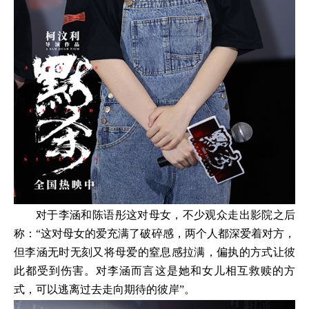
对于李涵和陈语彤这对母女，不少观众走出影院之后
称：“这对母女的爱充满了破碎感，两个人都深爱着对方，
但李涵无时无刻又将母爱的窒息感拉满，偏执的方式让彼
此都受到伤害。对李涵而言这是她和女儿相互救赎的方
式，可以逃离过去走向期待的彼岸”。