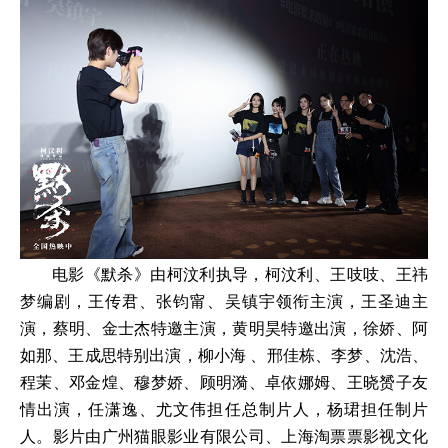
电影《默杀》由柯汶利执导，柯汶利、王吱吱、王祎
梦编剧，王传君、张钧甯、吴镇宇领衔主演，王圣迪主
演，蔡明、金士杰特邀主演，黄明昊特邀出演，徐娇、阿
如那、王成思特别出演，柳小海 、邢佳栋、李梦、沈浩、
程茉、邓金煌、穆梦娇、顾明漪、卓依娜姆、王晓赟子友
情出演，任潇逸、尤文伟担任总制片人，杨珺担任制片
人。影片由广州猫眼影业有限公司、上海淘票票影视文化