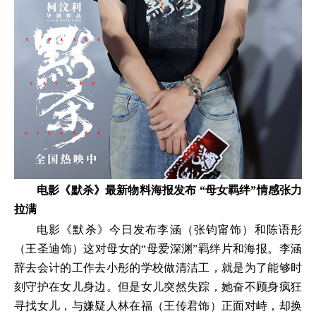
电影《默杀》最新物料海报发布 “母女羁绊”情感张力
拉满
电影《默杀》今日发布李涵（张钧甯饰）和陈语彤
（王圣迪饰）这对母女的“母爱深渊”羁绊片和海报。李涵
辞去会计的工作去小彤的学校做清洁工，就是为了能够时
刻守护在女儿身边。但是女儿突然失踪，她奋不顾身疯狂
寻找女儿，与嫌疑人林在福（王传君饰）正面对峙，却换