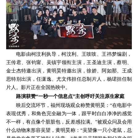
电影由柯汶利执导，柯汶利、王吱吱、王祎梦编剧，
王传君、张钧甯、吴镇宇领衔主演，王圣迪主演，蔡明、
金士杰特邀出演，黄明昊特邀出演，徐娇、阿如那、王成
思特别出演，任潇逸、尤文伟担任总制片人，杨珺担任制
片人。影片正在全国热映中。
路演获赞“一秒一个信息点”
主创呼吁关注原生家庭
映后交流环节，福州现场观众称赞黄明昊：“在电影中
表现优秀，和角色完全融为一体，跟平时白白净净的感觉
不一样，有点像个脏脏包，反差感拉满。”被观众问及会用
什么动物来形容吴望，黄明昊称：“吴望像一只小老鼠，总