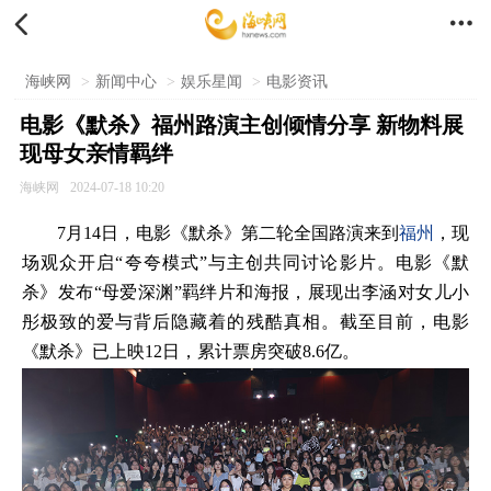


海峡网
>
新闻中心
>
娱乐星闻
>
电影资讯
电影《默杀》福州路演主创倾情分享 新物料展
现母女亲情羁绊
海峡网
2024-07-18 10:20
7月14日，电影《默杀》第二轮全国路演来到
福州
，现
场观众开启“夸夸模式”与主创共同讨论影片。电影《默
杀》发布“母爱深渊”羁绊片和海报，展现出李涵对女儿小
彤极致的爱与背后隐藏着的残酷真相。截至目前，电影
《默杀》已上映12日，累计票房突破8.6亿。