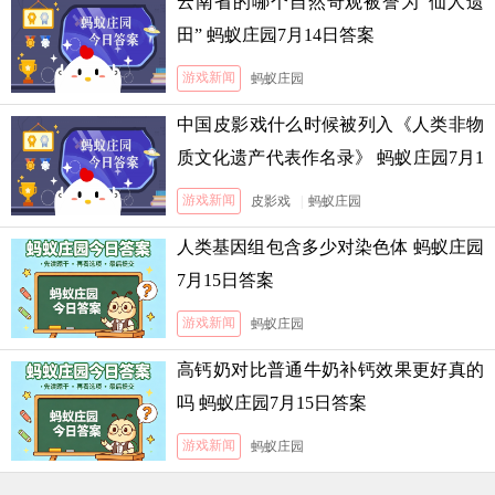
云南省的哪个自然奇观被誉为“仙人遗
田” 蚂蚁庄园7月14日答案
游戏新闻
蚂蚁庄园
中国皮影戏什么时候被列入《人类非物
质文化遗产代表作名录》 蚂蚁庄园7月1
3日答案
游戏新闻
皮影戏
|
蚂蚁庄园
人类基因组包含多少对染色体 蚂蚁庄园
7月15日答案
游戏新闻
蚂蚁庄园
高钙奶对比普通牛奶补钙效果更好真的
吗 蚂蚁庄园7月15日答案
游戏新闻
蚂蚁庄园