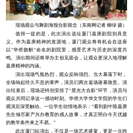
现场观众与舞剧海报合影留念（东南网记者 柳绿 摄）
值得一提的是，此次演出选址厦门嘉庚剧院别具意
义。作为嘉庚精神的发源地，厦门观众将有机会在这座
以"华侨旗帜"命名的剧院里，感受艺术与历史的深度共
鸣。演出期间还将举办主创见面会，让观众更深入地理解
嘉庚精神的内涵。
演出现场气氛热烈，观众反响强烈。当大幕落下时，
全场响起经久不息的掌声，演员们两次返场谢幕致意。演
出结束后，现场还特别安排了“星光大合影”环节，演员与
观众共同记录这一感动时刻。华侨大学华文学院的学生们
观演后深受触动。一位学生动情地表示：“看到剧中陈嘉庚
先生倾尽家产兴办教育的感人故事，才真正明白今天优越
的教学条件来之不易。”
此次厦门站演出，不仅是一场艺术盛宴，更是一次跨