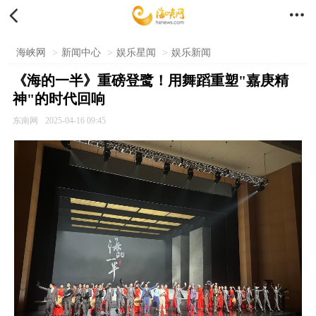


海峡网
>
新闻中心
>
娱乐星闻
>
娱乐新闻
《海的一半》重磅登鹭！用舞蹈重塑"嘉庚精
神"的时代回响
东南网
2025-04-16 09:45