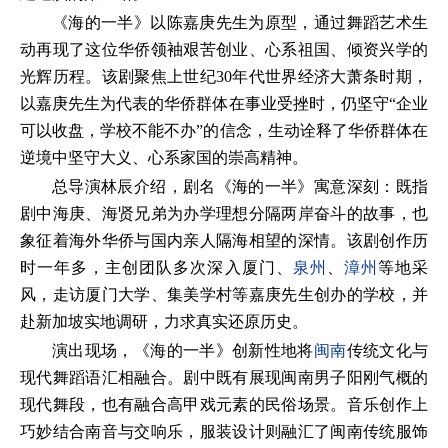
《海的一半》以陈嘉庚先生为原型，通过舞蹈艺术生
动再现了这位华侨领袖艰苦创业、心系祖国、倾资兴学的
光辉历程。该剧聚焦上世纪30年代世界经济大萧条时期，
以嘉庚先生为代表的华侨群体在事业受挫时，仍坚守“企业
可以收盘，学校不能不办”的信念，生动诠释了华侨群体在
逆境中坚守大义、心系家国的崇高精神。
总导演林辰介绍，剧名《海的一半》寓意深刻：既指
剧中海庚、海贤兄弟为办学理想分隔两岸奋斗的故事，也
象征着海外华侨与国内亲人隔海相望的深情。该剧创作历
时一年多，主创团队多次深入厦门、
泉州
、
漳州
等地采
风，走访厦门大学、集美学村等嘉庚先生创办的学校，并
赴新加坡实地调研，力求真实还原历史。
演出现场，《海的一半》创新性地将
闽南
传统文化与
现代舞蹈语汇相融合。剧中既有展现闽南男子阳刚气概的
现代舞段，也有融合高甲戏元素的民俗场景。音乐创作上
巧妙结合南音与交响乐，服装设计则融汇了闽南传统服饰