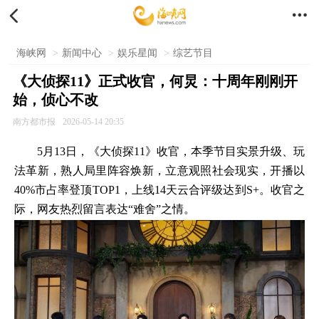


海峡网
>
新闻中心
>
娱乐星闻
>
综艺节目
《大侦探11》正式收官，何炅：十周年刚刚开
始，侦心不改
南方都市报
2026-05-14 20:35
5月13日，《大侦探11》收官，本季节目实景升级、玩
法革新，熟人局里阵容焕新，立意观照社会现实，开播以
40%市占率登顶TOP1，上线14天云合评级达到S+。收官之
际，网友热烈留言表达“难舍”之情。