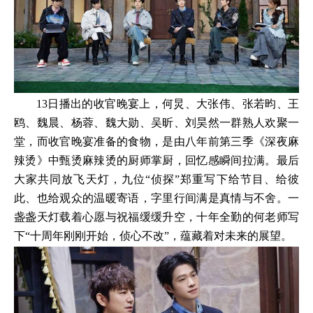
13日播出的收官晚宴上，何炅、大张伟、张若昀、王
鸥、魏晨、杨蓉、魏大勋、吴昕、刘昊然一群熟人欢聚一
堂，而收官晚宴准备的食物，是由八年前第三季《深夜麻
辣烫》中甄烫麻辣烫的厨师掌厨，回忆感瞬间拉满。最后
大家共同放飞天灯，九位“侦探”郑重写下给节目、给彼
此、也给观众的温暖寄语，字里行间满是真情与不舍。一
盏盏天灯载着心愿与祝福缓缓升空，十年全勤的何老师写
下“十周年刚刚开始，侦心不改”，蕴藏着对未来的展望。