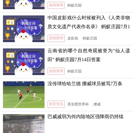
游戏新闻
蚂蚁庄园
中国皮影戏什么时候被列入《人类非物
质文化遗产代表作名录》 蚂蚁庄园7月1
3日答案
游戏新闻
皮影戏
|
蚂蚁庄园
云南省的哪个自然奇观被誉为“仙人遗
田” 蚂蚁庄园7月14日答案
游戏新闻
蚂蚁庄园
没传球给哈兰德 挪威球员被骂7万条
体育资讯
美加墨世界杯
|
挪威
巴威减弱为何内陆地区强降雨仍持续