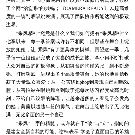
注脚。其中，《心愿便利贴》以其不加修饰的真诚，收获
了全网“治愈系”的共鸣；《CAMERA READY》以超高难
度的一镜到底唱跳表演，展现了团队协作所能达到的极致
边界。
“乘风精神”究竟是什么？我们如何拥有“乘风精神”？
七季以来，每一季答案或许各不相同，但那些在舞台上绽
放的姐姐，让“乘风”有了更具体的模样。回望这一季，几
乎每一位姐姐都完成了惊喜的成长之旅。李小冉不断打破
大众对自己的刻板印象，从初舞台的拘谨紧张，到不断磨
砺、打磨功底，呈现出多个高质量舞台，她的松弛自信收
获了大量观众喜爱；从一公苦练hiphop到发现自己能唱戏
腔，从害怕站在唱跳舞台到敢于把每次练习都变成高光时
刻，不给自己设限的陈瑶，让越来越多的人看见了会发光
的她；萧蔷以超越年龄的勇气，在舞台上绽放出了无比饱
满、无比多面的另一个自己……
“乘风”二字的精髓，或许就在于“破”与“立”，指向的
是建立全新自我的可能。谢楠表示“学会了直面自己的笨拙