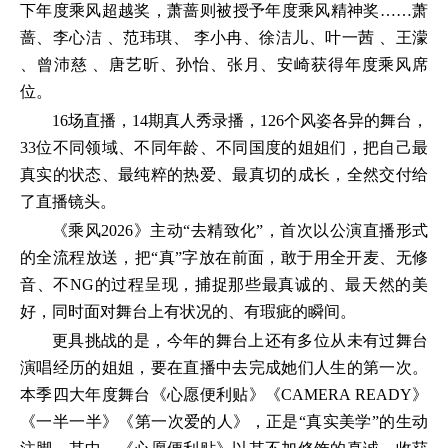
下年度乘风超越奖，萧蔷则被授予年度乘风精神奖……萧
蔷、李心洁 、范玮琪、 李小冉、徐洁儿、叶一茜 、王濛
、曾沛慈 、唐艺昕、孙怡、张月、安崎获得年度乘风席
位。
16场直播，14期真人秀录播，126个风姿各异的舞台，
33位不同领域、不同年龄、不同国度的姐姐们，把自己最
真实的状态、最纯粹的热爱、最真切的成长，全然交付给
了直播镜头。
《乘风2026》主动“去精致化”，首次以公演直播形式
的全流程放送，把“真”字放在前面，敢于用全开麦、无修
音、不NG的过程呈现，捕捉那些最真诚的、最天然的美
好，同时面对舞台上有状况的、有瑕疵的瞬间。
更具挑战的是，今年的舞台上还有多位从未有过舞台
演唱经历的姐姐，要在直播中去完成她们人生的第一次。
本季四大年度舞台《心愿便利贴》《CAMERA READY》
《一半一半》《第一次爱的人》，正是“真实美学”的生动