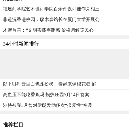
福建商学院艺术设计学院百余件设计佳作亮相三
非遗沉香进校园：廖木森馆长在厦门大学开展公
才聚首善：“文明实践零距离 价格调解暖民心
24小时新闻排行
以下哪种云呈白色蓬松状，看起来像棉花糖 蚂
高血压不能吃香蕉吗 蚂蚁庄园5月14日答案
沙特被曝3月曾对伊朗发动多次“报复性”空袭
推荐栏目