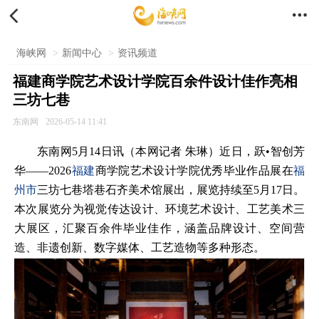


海峡网
>
新闻中心
>
资讯频道
福建商学院艺术设计学院百余件设计佳作亮相
三坊七巷
东南网
2026-05-14 11:41
东南网5月14日讯（本网记者 朱琳）近日，跃•智创芳
华——2026
福建
商学院艺术设计学院优秀毕业作品展在
福
州市
三坊七巷塔巷石齐美术馆展出，展览持续至5月17日。
本次展览分为视觉传达设计、环境艺术设计、工艺美术三
大展区，汇聚百余件毕业佳作，涵盖品牌设计、空间营
造、非遗创新、数字媒体、工艺造物等多种形态。