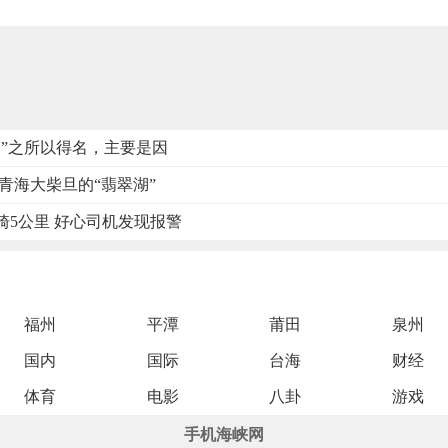
湖”之所以得名，主要是因
 青海大柴旦的“翡翠湖”
骑5公里 好心司机发现报警
福州
平潭
莆田
泉州
国内
国际
台海
财经
体育
电影
八卦
游戏
手机海峡网