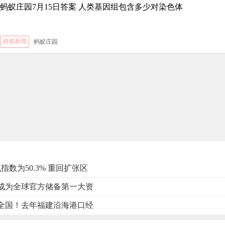
蚂蚁庄园7月15日答案 人类基因组包含多少对染色体
游戏新闻
蚂蚁庄园
数为50.3% 重回扩张区
成为全球官方储备第一大资
全国！去年福建沿海港口经