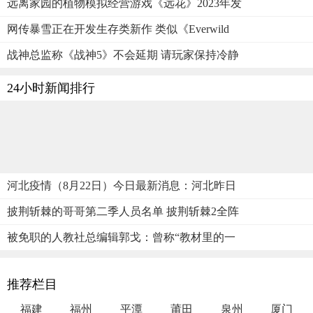
远离家园的植物模拟经营游戏《远花》2023年发
网传暴雪正在开发生存类新作 类似《Everwild
战神总监称《战神5》不会延期 请玩家保持冷静
24小时新闻排行
河北疫情（8月22日）今日最新消息：河北昨日
披荆斩棘的哥哥第二季人员名单 披荆斩棘2全阵
被免职的人教社总编辑郭戈：曾称“教材里的一
推荐栏目
福建
福州
平潭
莆田
泉州
厦门