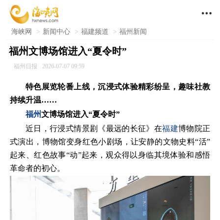

海峡网
>
新闻中心
>
福建频道
>
福州新闻
福州文博场馆进入“夏令时”
福州日报
2026-07-07 09:59
特色展览轮番上线，沉浸式体验精彩纷呈，趣味社教
持续升温……
福州
文博场馆进入“夏令时”
近日，行浸式情景剧《最远的长征》在
福建
博物院正
式演出，博物馆变身红色小剧场，让安静的文物史料“活”
起来、红色故事“动”起来，观众得以身临其境体验和感悟
革命者的初心。