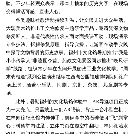
验。不少年轻观众表示，课本上抽象的历史文字，在现场
变得鲜活可感、直击人心。
各类趣味社教活动持续升温，让文博走进大众生活。
大观美术馆推出了文物修复主题研学产品，邀请资深文物
修复匠人、非遗代表性传承人面对面授课互动，现场演示
专业技法、拆解修复原理、指导实操，让游客在动手实践
中探寻文物背后的历史故事。福州市文化馆暑期推出“我是
小小传承人”非遗夏令营。船政文化景区同步推出“晚风研
学”线路，组织青少年在夜间开展船政工业文化教学。“周
末戏相逢”系列公益演出继续在西湖公园福建博物院则徐广
场上演，涵盖小乐队、闽剧、京剧、杂技、儿童剧等专
场。
此外，暑期福州的文化场馆体验中，AR导览项目正成
为一大亮点。只需戴上一副AR眼镜、背上一台小型主机，
在林则徐纪念馆内伸伸手，御碑亭中的石碑便可“飞”到掌
心；树德堂内驻足，立体书页在虚空中翻动，林则徐治水
修堤、虎门销烟等壮举一一呈现；对着空中轻轻一捏，即