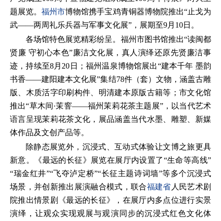
题展览。
福州市
博物馆携手宝鸡青铜器博物院推出“止戈为
武——两周礼乐兵器与军事文化展”，展期至9月10日。
各场馆特色展览精彩纷呈。福州市图书馆推出“读闽都
贤廉 守初心本色”廉洁文化展，真人演绎还原先贤廉洁事
迹，持续至8月20日；福州温泉博物馆展出“建本千年 墨韵
书香——建阳建本文化展”集结78件（套）文物，涵盖古雕
版、木质活字印刷构件、明清建本原版古籍等；市文化馆
推出“草木间·茉窨——福州茉莉花茶主题展”，以当代艺术
语言呈现茉莉花茶文化，展品涵盖当代水墨、雕塑、新媒
体作品及文创产品等。
除静态展览外，沉浸式、互动式体验让文博之旅更具
新意。《最远的长征》展览在展厅内设置了“生命等高线”
“瑞金红井”“飞夺泸定桥”“长征主题诗词墙”等多个沉浸式
场景，并创新推出展演融合模式，联合
福建省
人民艺术剧
院推出情景剧《最远的长征》，在展厅内多点位进行实景
演绎，让观众实现观展与观演同步的沉浸式红色文化体