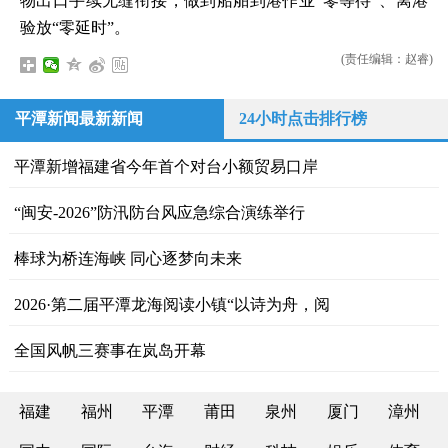
物出口手续无缝衔接，做到船舶到港作业“零等待”、离港
验放“零延时”。
(责任编辑：赵睿)
平潭新闻最新新闻
24小时点击排行榜
平潭新增福建省今年首个对台小额贸易口岸
“闽安-2026”防汛防台风应急综合演练举行
棒球为桥连海峡 同心逐梦向未来
2026·第二届平潭龙海阅读小镇“以诗为舟，阅
全国风帆三赛事在岚岛开幕
福建
福州
平潭
莆田
泉州
厦门
漳州