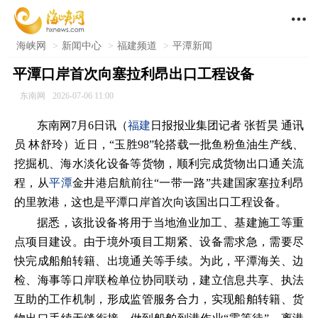

海峡网
>
新闻中心
>
福建频道
>
平潭新闻
平潭口岸首次向塞拉利昂出口工程设备
东南网
2026-07-06 11:00
东南网7月6日讯（
福建
日报
报业集团记者 张哲昊 通讯
员 林舒玲）近日，“玉胜98”轮搭载一批鱼粉鱼油生产线、
挖掘机、海水淡化设备等货物，顺利完成货物出口通关流
程，从
平潭
金井港启航前往“一带一路”共建国家塞拉利昂
的里敦港，这也是平潭口岸首次向该国出口工程设备。
据悉，该批设备将用于当地渔业加工、基建施工等重
点项目建设。由于境外项目工期紧、设备需求急，需要尽
快完成船舶转籍、出境通关等手续。为此，平潭海关、边
检、海事等口岸联检单位协同联动，建立信息共享、执法
互助的工作机制，形成监管服务合力，实现船舶转籍、货