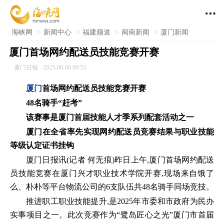

海峡网
>
新闻中心
>
福建频道
>
闽南新闻
>
厦门新闻
厦门首场网约配送员技能竞赛开赛
厦门日报
2025-06-09 09:53
厦门
首场网约配送员技能竞赛开赛
48名骑手“赶考”
该赛事是厦门首届技能人才季系列配套活动之一
厦门在全省率先实现网约配送员竞赛结果与职业技能
等级认定证书挂钩
厦门日报讯(记者 何无痕)昨日上午,厦门首场网约配送
员技能竞赛在厦门兴才职业技术学院开赛,现场来自饿了
么、朴朴等平台物流公司的6支队伍共48名骑手同场竞技。
推进职工职业技能提升,是2025年市委和市政府为民办
实事项目之一。此次竞赛作为“鹭岛匠心之光”厦门市首届