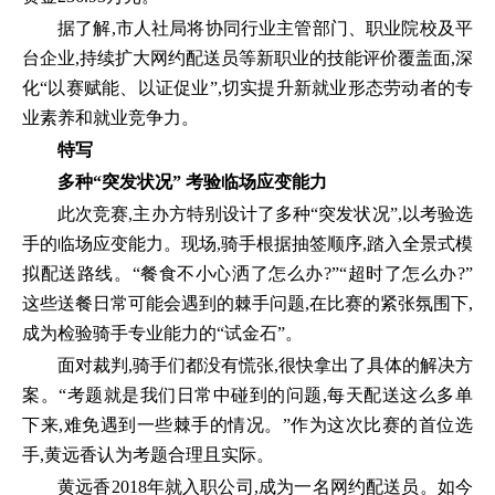
据了解,市人社局将协同行业主管部门、职业院校及平
台企业,持续扩大网约配送员等新职业的技能评价覆盖面,深
化“以赛赋能、以证促业”,切实提升新就业形态劳动者的专
业素养和就业竞争力。
特写
多种“突发状况” 考验临场应变能力
此次竞赛,主办方特别设计了多种“突发状况”,以考验选
手的临场应变能力。现场,骑手根据抽签顺序,踏入全景式模
拟配送路线。“餐食不小心洒了怎么办?”“超时了怎么办?”
这些送餐日常可能会遇到的棘手问题,在比赛的紧张氛围下,
成为检验骑手专业能力的“试金石”。
面对裁判,骑手们都没有慌张,很快拿出了具体的解决方
案。“考题就是我们日常中碰到的问题,每天配送这么多单
下来,难免遇到一些棘手的情况。”作为这次比赛的首位选
手,黄远香认为考题合理且实际。
黄远香2018年就入职公司,成为一名网约配送员。如今