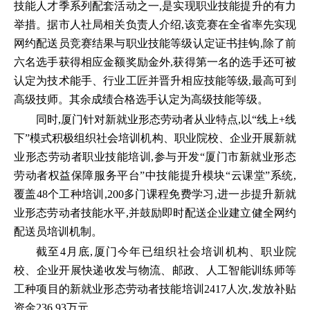
技能人才季系列配套活动之一,是实现职业技能提升的有力
举措。据市人社局相关负责人介绍,该竞赛在全省率先实现
网约配送员竞赛结果与职业技能等级认定证书挂钩,除了前
六名选手获得相应金额奖励金外,获得第一名的选手还可被
认定为技术能手、行业工匠并晋升相应技能等级,最高可到
高级技师。其余成绩合格选手认定为高级技能等级。
同时,厦门针对新就业形态劳动者从业特点,以“线上+线
下”模式积极组织社会培训机构、职业院校、企业开展新就
业形态劳动者职业技能培训,参与开发“厦门市新就业形态
劳动者权益保障服务平台”中技能提升模块“云课堂”系统,
覆盖48个工种培训,200多门课程免费学习,进一步提升新就
业形态劳动者技能水平,并鼓励即时配送企业建立健全网约
配送员培训机制。
截至4月底,厦门今年已组织社会培训机构、职业院
校、企业开展快递收发与物流、邮政、人工智能训练师等
工种项目的新就业形态劳动者技能培训2417人次,发放补贴
资金236.93万元。