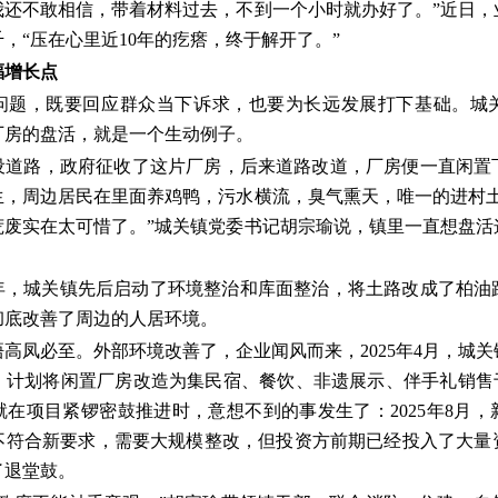
我还不敢相信，带着材料过去，不到一个小时就办好了。”近日，
，“压在心里近10年的疙瘩，终于解开了。”
福增长点
问题，既要回应群众当下诉求，也要为长远发展打下基础。城
织厂房的盘活，就是一个生动例子。
建设道路，政府征收了这片厂房，后来道路改道，厂房便一直闲置
生，周边居民在里面养鸡鸭，污水横流，臭气熏天，唯一的进村土
荒废实在太可惜了。”城关镇党委书记胡宗瑜说，镇里一直想盘活
。
024年，城关镇先后启动了环境整治和库面整治，将土路改成了柏
彻底改善了周边的人居环境。
高凤必至。外部环境改善了，企业闻风而来，2025年4月，城
，计划将闲置厂房改造为集民宿、餐饮、非遗展示、伴手礼销售于
在项目紧锣密鼓推进时，意想不到的事发生了：2025年8月
不符合新要求，需要大规模整改，但投资方前期已经投入了大量
了退堂鼓。