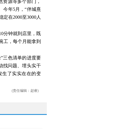
然资源等多个部门，
今年5月，“伴城熹
2000至3000人
10分钟就到店里，既
洗碗工，每个月能拿到
绿”三色清单的进度要
动找问题、埋头实干
发生了实实在在的变
(责任编辑：赵睿)