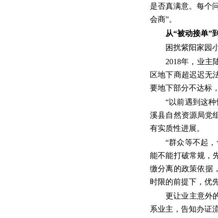
是否真满意。每个
会商”。
从“被动接单”
困扰紫阳家园小
2018年，
区地下商超迟迟无
要地下部分不达标
“以前遇到这
溪县自然资源局党
有实质性进展。
“群众等不起
能不能打破常规，
缴分离的政策依据
时限的前提下，优
更让业主意外
系业主，告知办证