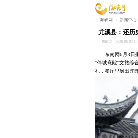
海峡网
>
新闻中心
尤溪县：还历
东南网
2026-06-03 10
东南网6月3日
“伴城熹院”文旅
礼，餐厅里飘出阵