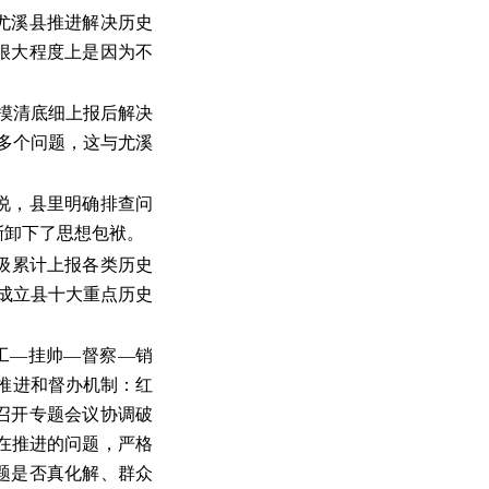
尤溪县推进解决历史
很大程度上是因为不
摸清底细上报后解决
0多个问题，这与尤溪
说，县里明确排查问
渐卸下了思想包袱。
级累计上报各类历史
并成立县十大重点历史
工—挂帅—督察—销
的推进和督办机制：红
召开专题会议协调破
在推进的问题，严格
题是否真化解、群众