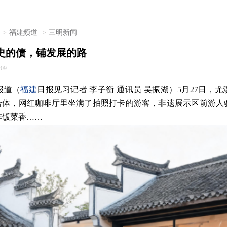
>
福建频道
>
三明新闻
史的债，铺发展的路
:09
报道（
福建
日报见习记者 李子衡 通讯员 吴振湖）5月27日，
综合体，网红咖啡厅里坐满了拍照打卡的游客，非遗展示区前游人
阵饭菜香……