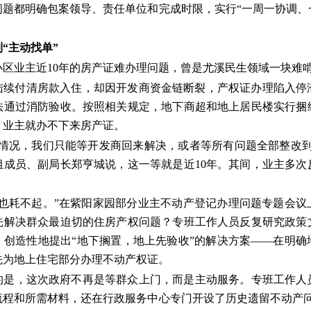
问题都明确包案领导、责任单位和完成时限，实行“一周一协调、
到“主动找单”
区业主近10年的房产证难办理问题，曾是尤溪民生领域一块难啃
业主陆续付清房款入住，却因开发商资金链断裂，产权证办理陷入
法通过消防验收。按照相关规定，地下商超和地上居民楼实行捆
，业主就办不下来房产证。
种情况，我们只能等开发商回来解决，或者等所有问题全部整改到
组成员、副局长郑亨城说，这一等就是近10年。其间，业主多次
，也耗不起。”在紫阳家园部分业主不动产登记办理问题专题会议
先解决群众最迫切的住房产权问题？专班工作人员反复研究政策
，创造性地提出“地下搁置，地上先验收”的解决方案——在明确
先为地上住宅部分办理不动产权证。
的是，这次政府不再是等群众上门，而是主动服务。专班工作人
流程和所需材料，还在行政服务中心专门开设了历史遗留不动产问