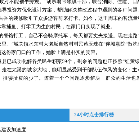
，政府不能袖手旁观。”胡宗瑜带领镇干部，联合消防、住建、自
指导投资方优化设计方案，帮助解决整改过程中遇到的各种问题。
古香的装修吸引了众多游客前来打卡。如今，这里周末的客流量稳定在
本靠捕鱼、打零工为生的村民，在家门口实现了就业。
里的餐馆打工，自己不会骑摩托车，每天都要丈夫接送。现在走路
里。”城关镇水东村大濑坂自然村村民蔡玉珠在“伴城熹院”做
说起这份家门口的工作，她脸上满是朴实的笑容。
溪县已成功化解各类民生积案59个，剩余的问题也正按照“红黄
。走在尤溪的城乡大地，能明显感受到干部队伍作风的变化：主
、推诿扯皮的少了。随着一个个问题逐步解决，群众的生活也
24小时点击排行榜
出建设加速度