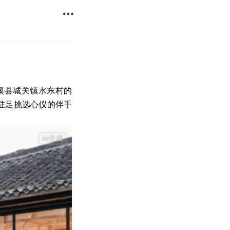

尤溪县城关镇水东村的
驻足挑选心仪的伴手