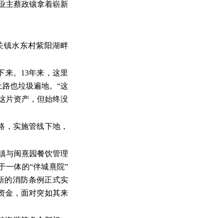
业主蔡政镶拿着崭新
关镇水东村紫阳湖畔
下来。13年来，这里
路也垃圾遍地。“这
这片资产，但始终没
油路，实施管线下地，
关镇与闽熹园餐饮管理
一体的“伴城熹院”
，新的消防条例正式实
资金，面对突如其来