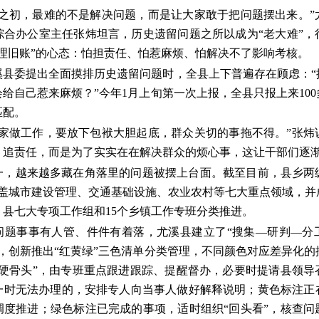
动之初，最难的不是解决问题，而是让大家敢于把问题摆出来。”
综合办公室主任张炜坦言，历史遗留问题之所以成为“老大难”，
理旧账”的心态：怕担责任、怕惹麻烦、怕解决不了影响考核。
溪县委提出全面摸排历史遗留问题时，全县上下普遍存在顾虑：“
给自己惹来麻烦？”今年1月上旬第一次上报，全县只报上来10
匹配。
大家做工作，要放下包袱大胆起底，群众关切的事拖不得。”张炜
、追责任，而是为了实实在在解决群众的烦心事，这让干部们逐
一，越来越多藏在角落里的问题被摆上台面。截至目前，县乡两
涵盖城市建设管理、交通基础设施、农业农村等七大重点领域，
县七大专项工作组和15个乡镇工作专班分类推进。
问题事事有人管、件件有着落，尤溪县建立了“搜集—研判—分
，创新推出“红黄绿”三色清单分类管理，不同颜色对应差异化
“硬骨头”，由专班重点跟进跟踪、提醒督办，必要时提请县领导
一时无法办理的，安排专人向当事人做好解释说明；黄色标注正
调度推进；绿色标注已完成的事项，适时组织“回头看”，核查问