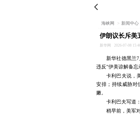

海峡网
>
新闻中心
伊朗议长斥美
新华网
2026-07-08 15:4
新华社德黑兰
违反”伊美谅解备忘
卡利巴夫说，
安排；持续威胁对
嫩。
卡利巴夫写道
稍早前，美军