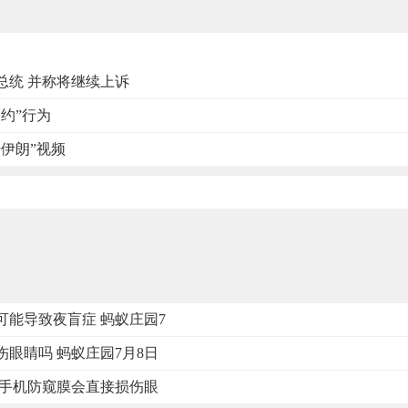
总统 并称将继续上诉
约”行为
伊朗”视频
可能导致夜盲症 蚂蚁庄园7
眼睛吗 蚂蚁庄园7月8日
 手机防窥膜会直接损伤眼